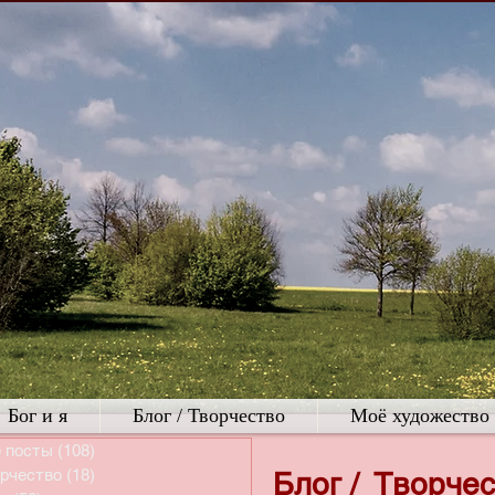
Бог и я
Блог / Творчество
Моё художество
 посты
(108)
108 постов
рчество
(18)
18 постов
Блог / Творче