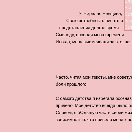
Бло
Быт
Я – зрелая женщина
Зап
Свою потребность писат
Зап
Зап
представления долг
Смолоду, проводя много в
Иногда, меня высмеивали за это, на
Часто, читая мои тексты, мне совету
боли прошлого.
С самого детства я избегала осозна
привело. Моё детство всегда было р
Словом, я бОльшую часть своей жиз
зависимостью: что привело меня к п