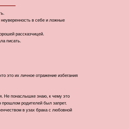
ь.
ренность в себе и ложные
й рассказчицей.
ала писать.
 что это их личное отражение избегания
я. Не понаслышке знаю, к чему это
о прошлом родителей был запрет.
енчеством в узах брака с любовной