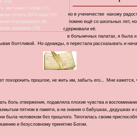
г
(52)
52 поста
ь честным с собой
(11)
11 постов
, но в ученичестве нахожу радост
иски: отпуск 2014 года
(10)
10 постов
ь я помню ещё со школьных лет, но неуве
иски страдающего
(8)
8 постов
иски человека
(16)
16 постов
ое время сдерживали её.
ремени в больничных палатах, я была хороше
зывая болтливой. Но однажды, я перестала рассказывать и нач
ют похоронить прошлое, не жить им, забыть его... Мне кажется,
вать боль отвержения, подавляла плохие чувства и воспоминани
азмытым пятном в памяти, а на знания о бабушках, дедушках и 
ни была человеком без прошлого. Тяготилась своим приспособл
окаянию и безусловному принятию Богом.