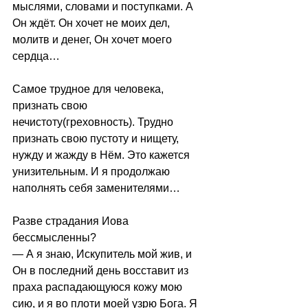
мыслями, словами и поступками. А 
Он ждёт. Он хочет не моих дел, 
молитв и денег, Он хочет моего 
сердца…  
Самое трудное для человека, 
признать свою 
нечистоту(греховность). Трудно 
признать свою пустоту и нищету, 
нужду и жажду в Нём. Это кажется 
унизительным. И я продолжаю 
наполнять себя заменителями…
Разве страдания Иова 
бессмысленны?    
— А я знаю, Искупитель мой жив, и 
Он в последний день восставит из 
праха распадающуюся кожу мою 
сию, и я во плоти моей узрю Бога. Я 