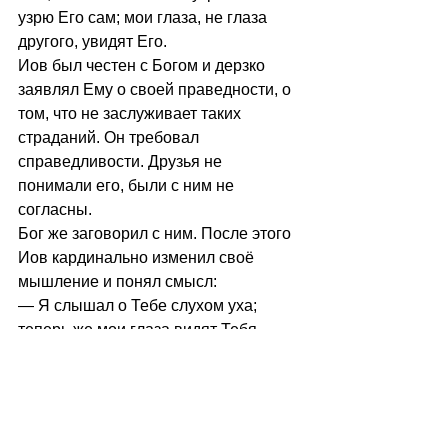
узрю Его сам; мои глаза, не глаза 
другого, увидят Его.
Иов был честен с Богом и дерзко 
заявлял Ему о своей праведности, о 
том, что не заслуживает таких 
страданий. Он требовал 
справедливости. Друзья не 
понимали его, были с ним не 
согласны. 
Бог же заговорил с ним. После этого 
Иов кардинально изменил своё 
мышление и понял смысл:
— Я слышал о Тебе слухом уха; 
теперь же мои глаза видят Тебя. 
Поэтому я отрекаюсь и раскаиваюсь 
в прахе и пепле. 
Раскаяться и увидеть Бога — вот 
этот момент, награда за любые 