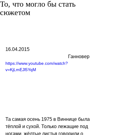
То, что могло бы стать
сюжетом
16.04.2015                                                   
                                                    Ганновер
https://www.youtube.com/watch?
v=KjLmEJl5YqM
Та самая осень 1975 в Виннице была 
тёплой и сухой. Только лежащие под 
ногами  жёлтые листья говорили о 