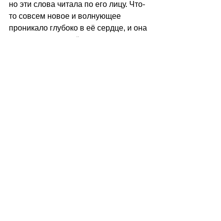
но эти слова читала по его лицу. Что-
то совсем новое и волнующее 
проникало глубоко в её сердце, и она 
не спешила ни о чём думать, а 
просто позволила этим словам 
литься... Откуда, откуда он знал, как 
часто в летние тёплые вечера, стоя 
на балконе, она мечтала о нём, о том 
человеке, который ждёт её и так 
сильно полюбит?
А он отвечал ей:
«Я - тот, кто жизнь отдаст тебе, чтоб 
ты любила...
Я - тот, кто, даже вдалеке - забыть не 