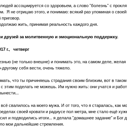
у людей ассоциируется со здоровьем, а слово "болезнь" с прокля
м.  Я не отрицаю этого, и понимаю: всякий раз упоминая о своей 
 приговор.
продолжаю жить, принимая реальность каждого дня.
и друзей за молитвенную и эмоциональную поддержку.
7 г.,   четверг
нью (не только внешне) и понимать это, на самом деле, желая 
о-другому себя вести, очень тяжело.
мать, что ты причиняешь страдания своим близким, вот в таком
о с этим поделать не можешь. Им нужно жить: они учатся и работ
ынести...
а всё свалилось на моего мужа. И от того, что я старалась, как 
ределах своей кровати и радиусе пол метра, мне стало ещё хуж
ил и подводились итоги... я делала "домашнее задание" и Бог д
ило мои дальнейшие стремления.