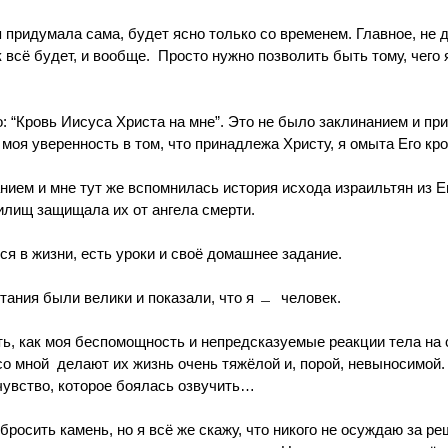
я придумала сама, будет ясно только со временем. Главное, не 
 всё будет, и вообще.  Просто нужно позволить быть тому, чего я
: “Кровь Иисуса Христа на мне”. Это не было заклинанием и пр
 моя уверенность в том, что принадлежа Христу, я омыта Его кр
ием и мне тут же вспомнилась история исхода израильтян из Ег
жилищ защищала их от ангела смерти.
тся в жизни, есть уроки и своё домашнее задание.
тания были велики и показали, что я ﹘  человек.
ь, как моя беспомощность и непредсказуемые реакции тела на св
о мной  делают их жизнь очень тяжёлой и, порой, невыносимой.
чувство, которое боялась озвучить…
 бросить камень, но я всё же скажу, что никого не осуждаю за ре