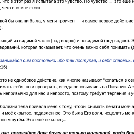
, что в этот раз я испытала это чувство. Но чувство ﹘ это ещё 
 чего оно мне стоит.
кой бы она ни была, у меня троичен ﹘ и самое первое действие
).
тоящий из видимой части (над водою) и невидимой (под водою). 
дований, которая показывает, что очень важно себя понимать (
; занимайся сим постоянно: ибо так поступая, и себя спасёшь, 
:16)
то не однобокое действие, как многие называют “копаться в себ
мать себя, но и проверять, всегда основываясь на Писании. А 
ь непривычно для нас и непросто, поэтому требует терпения и у
олезни тела привела меня к тому, чтобы снимать печати молча
и моё скрытое, подавленное. Это была Его воля, исцелить меня
нным путём. Это ещё не конец...
вас, помогайте друг другу не только молитвой, когда бол