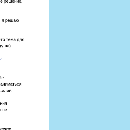
не решение. 
, я решаю 
Это тема для 
душа).
и 
е”. 
заниматься 
силий.
ния 
 не 
еете. 