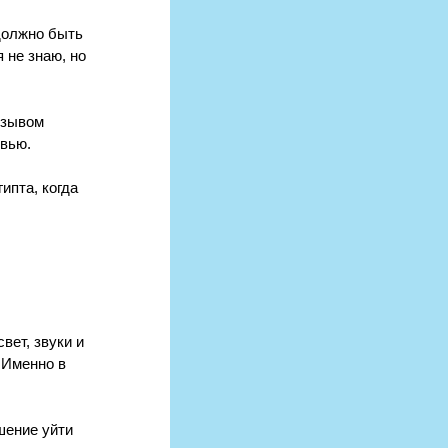
должно быть 
 не знаю, но 
изывом 
овью.
ипта, когда 
ет, звуки и 
 Именно в 
шение уйти 