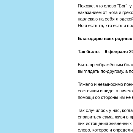
Похоже, что слово "Бог"  
наказанием от Бога и грехо
навлекаю на себя людской
Но я есть та, кто есть и 
Благодарю всех родных 
Так было:    9 февраля 201
Быть преображённым болез
выглядеть по-другому, а п
Тяжело и невыносимо пони
состоянии и виде, а ничег
помощи со стороны им не в
Так случилось у нас, когд
справиться сама, живя в п
пик истощения жизненных с
слово, которое и определ