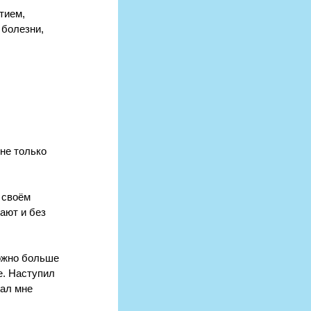
тием, 
болезни,  
не только 
 своём 
ают и без 
можно больше 
е. Наступил 
ал мне 