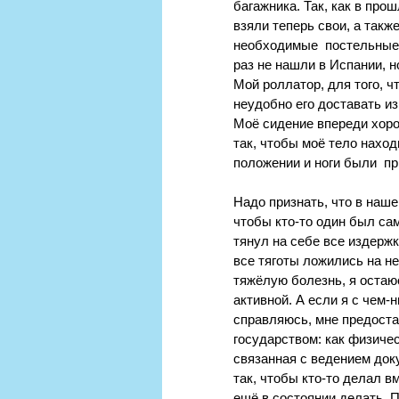
багажника. Так, как в про
взяли теперь свои, а также
необходимые  постельные 
раз не нашли в Испании, н
Мой роллатор, для того, ч
неудобно его доставать и
Моё сидение впереди хор
так, чтобы моё тело нахо
положении и ноги были  пр
Надо признать, что в нашем
чтобы кто-то один был са
тянул на себе все издержк
все тяготы ложились на не
тяжёлую болезнь, я остаюс
активной. А если я с чем-н
справляюсь, мне предост
государством: как физическ
связанная с ведением док
так, чтобы кто-то делал вм
ещё в состоянии делать. 