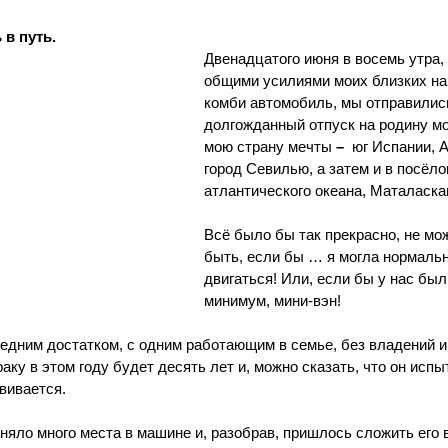
в путь.
Двенадцатого июня в восемь утра, 
общими усилиями моих близких н
комби автомобиль, мы отправилис
долгожданный отпуск на родину мо
мою страну мечты 
–
  юг Испании, 
город Севилью, а затем и в посёлок
атлантического океана, Маталаска
Всё было бы так прекрасно, не мож
быть, если бы … я могла нормальн
двигаться! Или, если бы у нас был,
минимум, мини-вэн!
едним достатком, с одним работающим в семье, без владений 
ку в этом году будет десять лет и, можно сказать, что он испы
вивается.
няло много места в машине и, разобрав, пришлось сложить его в