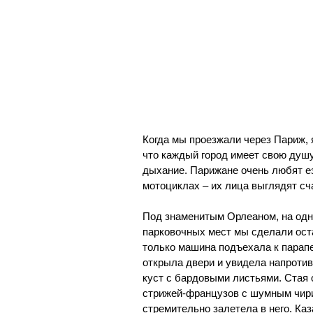
Когда мы проезжали через Париж, я
что каждый город имеет свою душу
дыхание. Парижане очень любят ез
мотоциклах – их лица выглядят с
Под знаменитым Орлеаном, на одн
парковочных мест мы сделали оста
только машина подъехала к парапет
открыла двери и увидела напроти
куст с бардовыми листьями. Стая 
стрижей-французов с шумным чир
стремительно залетела в него. Каз