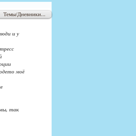
Темы/Дневники...
юди и у 
тресс 
й 
оции 
одето моё 