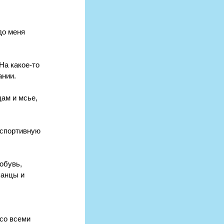
до меня 
На какое-то 
ании.
ам и мсье, 
успортивную 
обувь, 
анцы и 
со всеми 