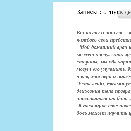
Записки: отпуск л
Гл
Каникулы и отпуск – з
каждого свои представ
Мой домашний врач не
может послужить чрез
стороны, мы обе хоро
могут его улучшить. М
тело, моя вера и наде
 Есть люди, ежеминутно страдающие от сильной боли, для которых обычные 
движения тела превр
отвлекаться от боли и
 Я посвящаю своё повествование этим людям. Как жизнь и смерть неразделимы, так 
боль может научить ц