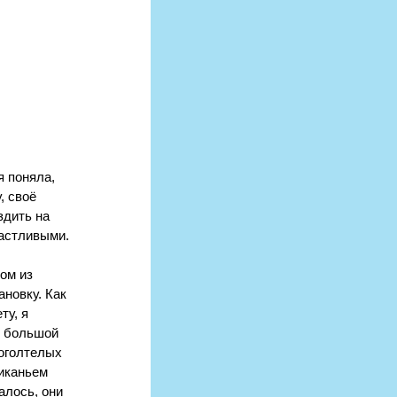
 поняла, 
, своё 
дить на 
частливыми.
ом из 
новку. Как 
у, я 
в большой 
оголтелых 
иканьем 
алось, они 