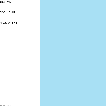
ова, мы 
 прошлый 
и уж очень 
ьи всё 