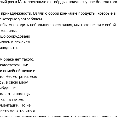
шлый раз в Маталасканьяс от твёрдых подушек у нас болела гол
  
принадлежности. Взяли с собой кое-какие продукты, которые в
о которые употребляем. 
тобы мне ходить небольшие расстояния, мы тоже взяли с собой 
з машины.
ошо оборудовано 
дилось в лежачем 
иподняты. 
 браке нет такого, 
модостаточным:  
и семейной жизни и 
го. Несмотря на мою 
ь, в свою меру 
ибудь не 
авляется помощь 
ая, а так же, 
ументации. Но не 
есто меня то, что я 
Прежде, чем такую помощь предоставить, государство в лице суд