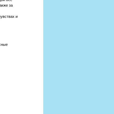
акже за 
чувствах и 
сные 