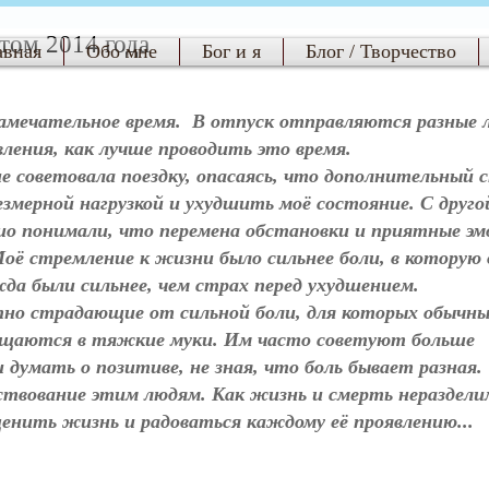
етом 2014 года
авная
Обо мне
Бог и я
Блог / Творчество
амечательное время.  В отпуск отправляются разные л
ления, как лучше проводить это время.   
 советовала поездку, опасаясь, что дополнительный с
мерной нагрузкой и ухудшить моё состояние. С друго
шо понимали, что перемена обстановки и приятные эм
оё стремление к жизни было сильнее боли, в которую 
жда были сильнее, чем страх перед ухудшением.
ащаются в тяжкие муки. Им часто советуют больше 
 думать о позитиве, не зная, что боль бывает разная.
енить жизнь и радоваться каждому её проявлению...  