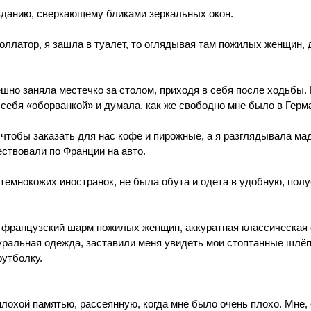
данию, сверкающему бликами зеркальных окон.
оллатор, я зашла в туалет, то оглядывая там пожилых женщин, 
шно заняла местечко за столом, приходя в себя после ходьбы. 
 себя «оборванкой» и думала, как же свободно мне было в Герм
чтобы заказать для нас кофе и пирожные, а я разглядывала мад
ествовали по Франции на авто.
 темнокожих иностранок, не была обута и одета в удобную, пол
т французский шарм пожилых женщин, аккуратная классическая 
уральная одежда, заставили меня увидеть мои стоптанные шлёп
утболку.
лохой памятью, рассеянную, когда мне было очень плохо. Мне, 