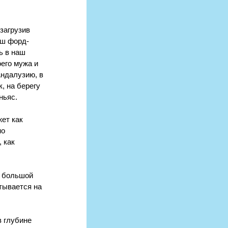
загрузив 
аш форд-
ь в наш 
его мужа и 
Андалузию, в 
, на берегу 
ньяс.
ет как 
о 
 как 
и большой 
тывается на 
 глубине 