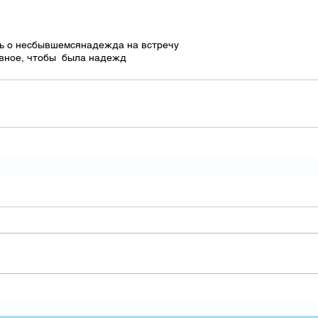
ть о несбывшемся
надежда на встречу
авное, чтобы была надежд