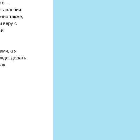
то ‒ 
ставления 
чно также, 
и веру с 
и 
ми, а я 
ежде, делать 
ах, 