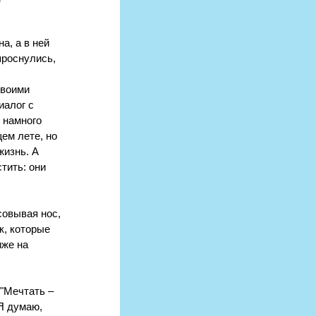
роснулись, 
 
своими 
алог с 
 намного 
ем лете, но 
жизнь. А 
тить: они 
совывая нос, 
к, которые 
иже на 
 "Мечтать ‒ 
 Я думаю, 