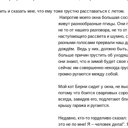
ть и сказать мне, что ему тоже грустно расставаться с летом.
 Напротив моего окна большая сосна, а в ней 
живут разнообразные птицы. Они п
не то от нашего разговора, не то от
наступающего рассвета и шумно, 
разными голосами прервали наш ди
дождём.  Ведь у них, должно быть,
больше причин грустить об уходящ
они знают, что и зимой будет своя 
сейчас им совершенно некогда грус
громко ругаются между собой. 
Мой кот Берни сидит у окна, не вы
потому что боится сварливых соро
всегда, завидев его, подлетают бл
крышу гаража и ругаются.
Недавно, кто-то горделиво сказал:
это не по мне! Я ‒ человек дела!".