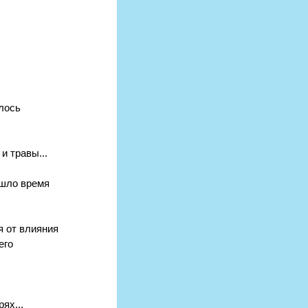
лось 
 травы... 
шло время  
 от влияния 
его 
ях...