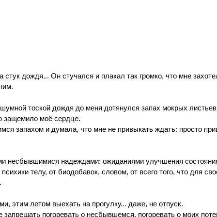
стук дождя... Он стучался и плакал так громко, что мне захоте
ним. 
 шумной тоской дождя до меня дотянулся запах мокрых листьев и
иво защемило моё сердце.
ся запахом и думала, что мне не привыкать ждать: просто при
ими несбывшимися надеждами: ожиданиями улучшения состояния
психики телу, от биодобавок, словом, от всего того, что для сво
 
и, этим летом выехать на прогулку... даже, не отпуск.
не запрещать погоревать о несбывшемся, погоревать о моих потер