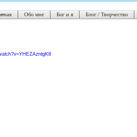
..
авная
Обо мне
Бог и я
Блог / Творчество
m/watch?v=YHEZAzntgK8