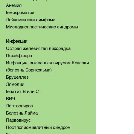
Анемия
Гемохроматоз
Лейкемия или лимфома
Миелодиспластические синдромы
Инфекции
Острая железистая лихорадка
Пфайффера
Инфекция, вызванная вирусом Коксаки
(болезнь Борнхольма)
Бруцеллез
Лямблии
Гепатит В или С
ВИЧ
Лептоспироз
Болезнь Лайма
Парвовирус
Постполиомиелитный синдром