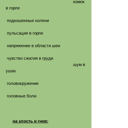
комок
в горле
подкошенные колени
пульсация в горле
напряжение в области шеи
чувство сжатия в груди
шум в
ушах
головокружение
головные боли
на злость и гнев: