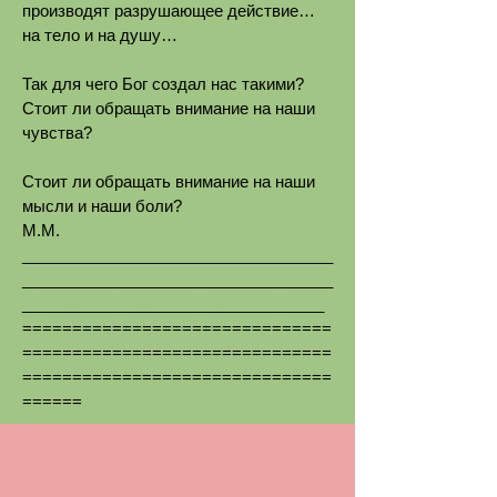
производят разрушающее действие…
на тело и на душу…
Так для чего Бог создал нас такими?
Стоит ли обращать внимание на наши
чувства?
Стоит ли обращать внимание на наши
мысли и наши боли?
М.М.
___________________________________
___________________________________
__________________________________
===============================
===============================
===============================
======