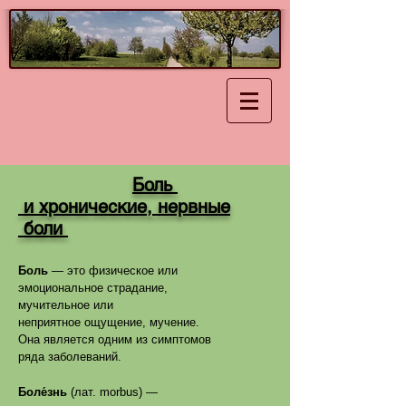
Боль
и хронические, нервные
боли
Боль
— это физическое или
эмоциональное
страдание
,
мучительное или
неприятное
ощущение
,
мучение
.
Она является одним из симптомов
ряда
заболеваний.
Боле́знь
(
лат.
morbus) —