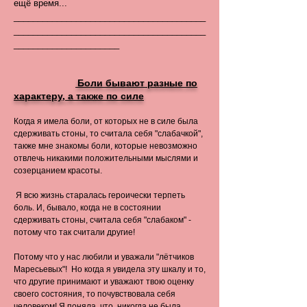
ещё время...
________________________________________
________________________________________
______________________
Боли бывают разные по
характеру, а также по силе
Когда я имела боли, от которых не в силе была
сдерживать стоны, то считала себя "слабачкой",
также мне знакомы боли, которые невозможно
отвлечь никакими положительными мыслями и
созерцанием красоты.
Я всю жизнь старалась героически терпеть
боль. И, бывало, когда не в состоянии
сдерживать стоны, считала себя "слабаком" -
потому что так считали другие!
Потому что у нас любили и уважали "лётчиков
Маресьевых"! Но когда я увидела эту шкалу и то,
что другие принимают и уважают твою оценку
своего состояния, то почувствовала себя
человеком! Я поняла, что никогда не была