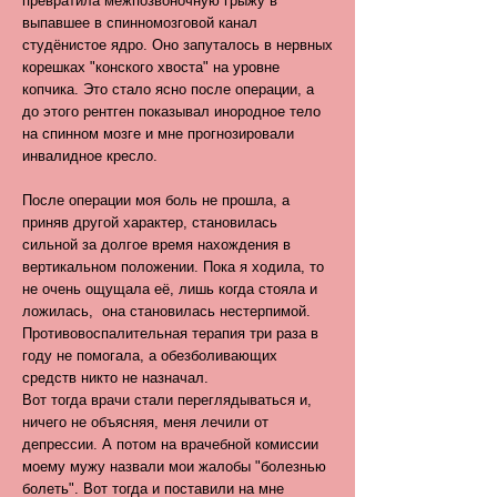
превратила межпозвоночную грыжу в
выпавшее в спинномозговой канал
студёнистое ядро. Оно запуталось в нервных
корешках "конского хвоста" на уровне
копчика. Это стало ясно после операции, а
до этого рентген показывал инородное тело
на спинном мозге и мне прогнозировали
инвалидное кресло.
После операции моя боль не прошла, а
приняв другой характер, становилась
сильной за долгое время нахождения в
вертикальном положении. Пока я ходила, то
не очень ощущала её, лишь когда стояла и
ложилась, она становилась нестерпимой.
Противовоспалительная терапия три раза в
году не помогала, а обезболивающих
средств никто не назначал.
Вот тогда врачи стали переглядываться и,
ничего не объясняя, меня лечили от
депрессии. А потом на врачебной комиссии
моему мужу назвали мои жалобы "болезнью
болеть". Вот тогда и поставили на мне