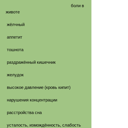
боли в
животе
жёлчный
аппетит
тошнота
раздражённый кишечник
желудок
высокое давление (кровь кипит)
нарушения концентрации
расстройства сна
усталость, измождённость, слабость