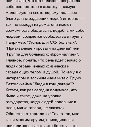
описывают, что эта болезнь превратила
собственное тело в жестокую, самую
маленькую на свете тюрьму. Большое
благо для страдающих людей интернет --
так, не выходя из дома, они имеют
возможность общаться с подобными себе
людьми, создаются сообщества и группы.
Например, "Уголок для СХУ больных",
"Привязанные к кровати пациенты" или
"Группа для больных фибромиалгией".
Главное, понять, что речь идёт сейчас о
людях ограниченных физически и
страдающих телом и душой. Почему я с
интересом и восхищением читаю Бруно
Беттельхейма "Люди в концлагере"?
Кстати, как раз сегодня подумала, что
было и такое, даже на уровне
государства, когда людей попавших в
плен, мягко говоря, не уважали.
Общество отторгало их! Точно так, мне,
как и многим другим, приходилось и
приходится слышать, что болеть -- это