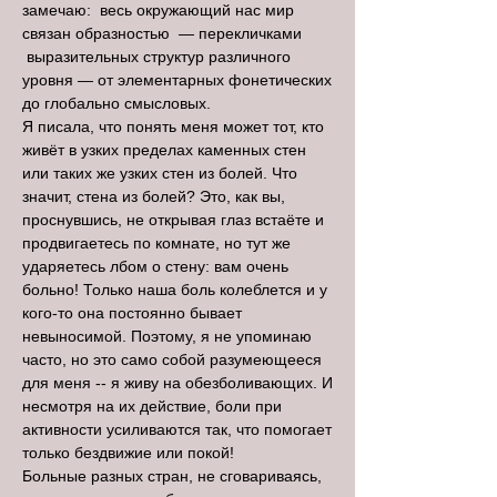
замечаю: весь окружающий нас мир
связан образностью — перекличками
выразительных структур различного
уровня — от элементарных фонетических
до глобально смысловых.
Я писала, что понять меня может тот, кто
живёт в узких пределах каменных стен
или таких же узких стен из болей. Что
значит, стена из болей? Это, как вы,
проснувшись, не открывая глаз встаёте и
продвигаетесь по комнате, но тут же
ударяетесь лбом о стену: вам очень
больно! Только наша боль колеблется и у
кого-то она постоянно бывает
невыносимой. Поэтому, я не упоминаю
часто, но это само собой разумеющееся
для меня -- я живу на обезболивающих. И
несмотря на их действие, боли при
активности усиливаются так, что помогает
только бездвижие или покой!
Больные разных стран, не сговариваясь,