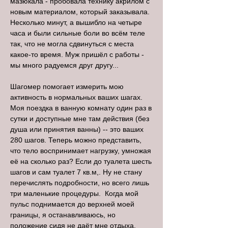
мазюкала - пробовала технику акрилом с
новым материалом, который заказывала.
Несколько минут, а вышибло на четыре
часа и были сильные боли во всём теле
так, что не могла сдвинуться с места
какое-то время. Муж пришёл с работы -
мы много радуемся друг другу...
Шагомер помогает измерить мою
активность в нормальных ваших шагах.
Моя поездка в ванную комнату один раз в
сутки и доступные мне там действия (без
душа или принятия ванны) -- это ваших
280 шагов. Теперь можно представить,
что тело воспринимает нагрузку, умножая
её на сколько раз? Если до туалета шесть
шагов и сам туалет 7 кв.м,. Ну не стану
перечислять подробности, но всего лишь
три маленькие процедуры. Когда мой
пульс поднимается до верхней моей
границы, я останавливаюсь, но
положение сидя не даёт мне отдыха.