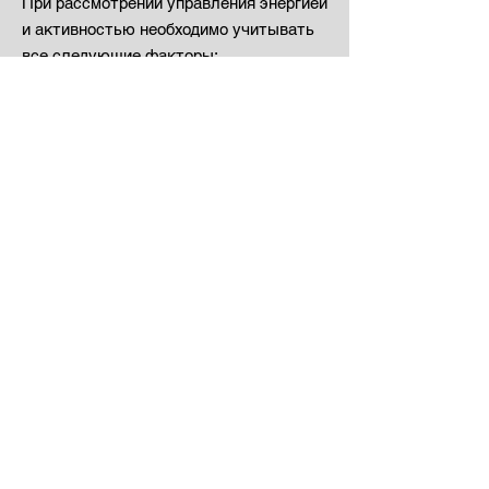
При рассмотрении управления энергией
и активностью необходимо учитывать
все следующие факторы:
познавательная деятельность;
подвижность и другие физические
нагрузки;
способность заниматься
повседневными делами;
психологические, эмоциональные и
социальные потребности, включая
семейные и сексуальные отношения;
отдых и релаксация (качество и
продолжительность);
качество и продолжительность сна;
воздействие факторов внешней среды,
в том числе сенсорной нагрузки.
"Управление энергопотреблением - это
долгосрочный подход - могут
потребоваться недели,