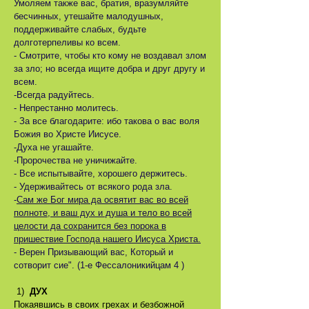
Умоляем также вас, братия, вразумляйте
бесчинных, утешайте малодушных,
поддерживайте слабых, будьте
долготерпеливы ко всем.
- Смотрите, чтобы кто кому не воздавал злом
за зло; но всегда ищите добра и друг другу и
всем.
-Всегда радуйтесь.
- Непрестанно молитесь.
- За все благодарите: ибо такова о вас воля
Божия во Христе Иисусе.
-Духа не угашайте.
-Пророчества не уничижайте.
- Все испытывайте, хорошего держитесь.
- Удерживайтесь от всякого рода зла.
-
Сам же Бог мира да освятит вас во всей
полноте, и ваш дух и душа и тело во всей
целости да сохранится без порока в
пришествие Господа нашего Иисуса Христа.
- Верен Призывающий вас, Который и
сотворит сие". (1-е Фессалоникийцам 4 )
1)
ДУХ
Покаявшись в своих грехах и безбожной