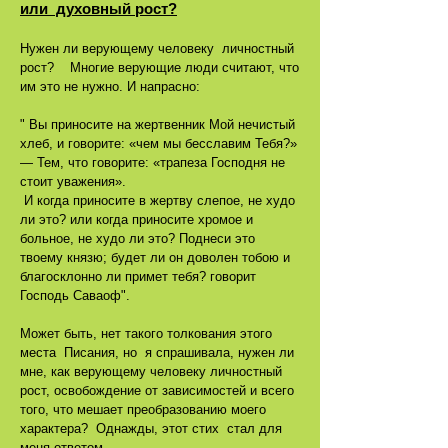
или духовный рост?
Нужен ли верующему человеку личностный
рост? Многие верующие люди считают, что
им это не нужно. И напрасно:
" Вы приносите на жертвенник Мой нечистый
хлеб, и говорите: «чем мы бесславим Тебя?»
— Тем, что говорите: «трапеза Господня не
стоит уважения».
И когда приносите в жертву слепое, не худо
ли это? или когда приносите хромое и
больное, не худо ли это? Поднеси это
твоему князю; будет ли он доволен тобою и
благосклонно ли примет тебя? говорит
Господь Саваоф".
Может быть, нет такого толкования этого
места Писания, но я спрашивала, нужен ли
мне, как верующему человеку личностный
рост, освобождение от зависимостей и всего
того, что мешает преобразованию моего
характера? Однажды, этот стих стал для
меня ответом.