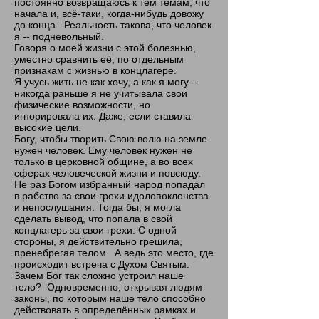
постоянно возвращаюсь к тем темам, что
начала и, всё-таки, когда-нибудь довожу
до конца.. Реальность такова, что человек
я -- подневольный.
Говоря о моей жизни с этой болезнью,
уместно сравнить её, по отдельным
признакам с жизнью в концлагере.
Я учусь жить не как хочу, а как я могу --
никогда раньше я не учитывала свои
физические возможности, но
игнорировала их. Даже, если ставила
высокие цели.
Богу, чтобы творить Свою волю на земле
нужен человек. Ему человек нужен не
только в церковной общине, а во всех
сферах человеческой жизни и повсюду.
Не раз Богом избранный народ попадал
в рабство за свои грехи идолопоклонства
и непослушания. Тогда бы, я могла
сделать вывод, что попала в свой
концлагерь за свои грехи. С одной
стороны, я действительно грешила,
пренебрегая телом. А ведь это место, где
происходит встреча с Духом Святым.
Зачем Бог так сложно устроил наше
тело? Одновременно, открывая людям
законы, по которым наше тело способно
действовать в определённых рамках и