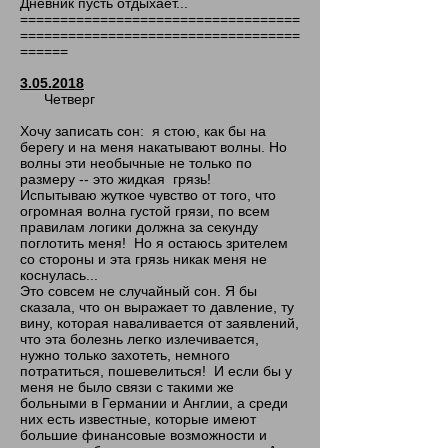
Дневник пусть отдыхает...
===================================
===================================
======
3.05.2018
Четверг
Хочу записать сон: я стою, как бы на
берегу и на меня накатывают волны. Но
волны эти необычные не только по
размеру -- это жидкая грязь!
Испытываю жуткое чувство от того, что
огромная волна густой грязи, по всем
правилам логики должна за секунду
поглотить меня! Но я остаюсь зрителем
со стороны и эта грязь никак меня не
коснулась...
Это совсем не случайный сон. Я бы
сказала, что он выражает то давление, ту
вину, которая наваливается от заявлений,
что эта болезнь легко излечивается,
нужно только захотеть, немного
потратиться, пошевелиться! И если бы у
меня не было связи с такими же
больными в Германии и Англии, а среди
них есть известные, которые имеют
большие финансовые возможности и