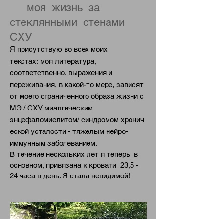
моя жизнь за
стеклянными стенами
СХУ
Я присутствую во всех моих
текстах:
моя литература,
соответственно, выражения и
переживания, в какой-то мере, зависят
от моего ограниченного образа жизни с
MЭ / CХУ, миалгическим
энцефаломиелитом/ синдромом хронич
еской усталости - тяжелым нейро-
иммунным заболеванием.
В течение нескольких лет я теперь, в
основном, привязана к кровати 23,5 -
24 часа в день. Я стала невидимой!