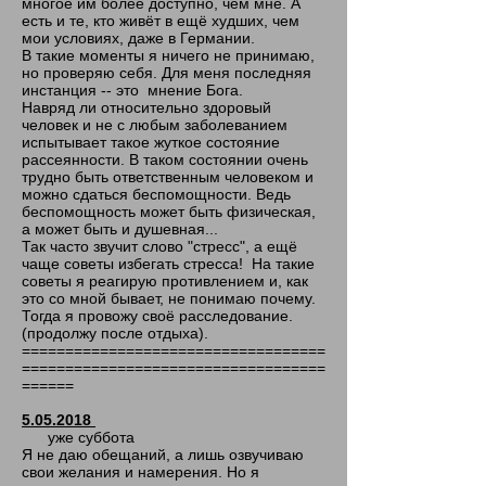
многое им более доступно, чем мне. А
есть и те, кто живёт в ещё худших, чем
мои условиях, даже в Германии.
В такие моменты я ничего не принимаю,
но проверяю себя. Для меня последняя
инстанция -- это мнение Бога.
Навряд ли относительно здоровый
человек и не с любым заболеванием
испытывает такое жуткое состояние
рассеянности. В таком состоянии очень
трудно быть ответственным человеком и
можно сдаться беспомощности. Ведь
беспомощность может быть физическая,
а может быть и душевная...
Так часто звучит слово "стресс", а ещё
чаще советы избегать стресса! На такие
советы я реагирую противлением и, как
это со мной бывает, не понимаю почему.
Тогда я провожу своё расследование.
(продолжу после отдыха).
===================================
===================================
======
5.05.2018
уже суббота
Я не даю обещаний, а лишь озвучиваю
свои желания и намерения. Но я