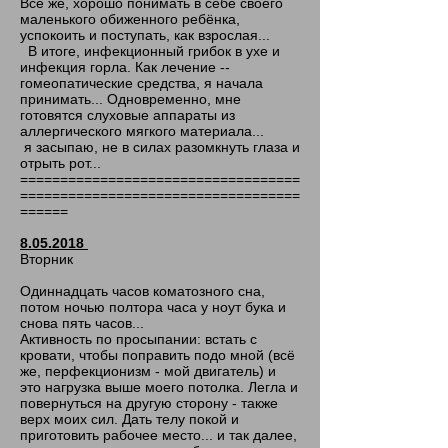
Всё же, хорошо понимать в себе своего
маленького обиженного ребёнка,
успокоить и поступать, как взрослая...
В итоге, инфекционный грибок в ухе и
инфекция горла. Как лечение --
гомеопатические средства, я начала
принимать... Одновременно, мне
готовятся слуховые аппараты из
аллергического мягкого материала...
я засыпаю, не в силах разомкнуть глаза и
отрыть рот...
===================================
===================================
======
8.05.2018
Вторник
Одиннадцать часов коматозного сна,
потом ночью полтора часа у ноут бука и
снова пять часов...
Активность по просыпании: встать с
кровати, чтобы поправить подо мной (всё
же, перфекционизм - мой двигатель) и
это нагрузка выше моего потолка. Легла и
повернуться на другую сторону - также
верх моих сил. Дать телу покой и
приготовить рабочее место... и так далее,