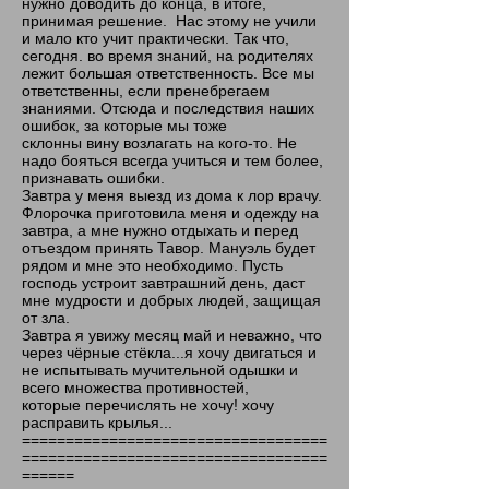
нужно доводить до конца, в итоге,
принимая решение. Нас этому не учили
и мало кто учит практически. Так что,
сегодня. во время знаний, на родителях
лежит большая ответственность. Все мы
ответственны, если пренебрегаем
знаниями. Отсюда и последствия наших
ошибок, за которые мы тоже
склонны вину возлагать на кого-то. Не
надо бояться всегда учиться и тем более,
признавать ошибки.
Завтра у меня выезд из дома к лор врачу.
Флорочка приготовила меня и одежду на
завтра, а мне нужно отдыхать и перед
отъездом принять Тавор. Мануэль будет
рядом и мне это необходимо. Пусть
господь устроит завтрашний день, даст
мне мудрости и добрых людей, защищая
от зла.
Завтра я увижу месяц май и неважно, что
через чёрные стёкла...я хочу двигаться и
не испытывать мучительной одышки и
всего множества противностей,
которые перечислять не хочу! хочу
расправить крылья...
===================================
===================================
======