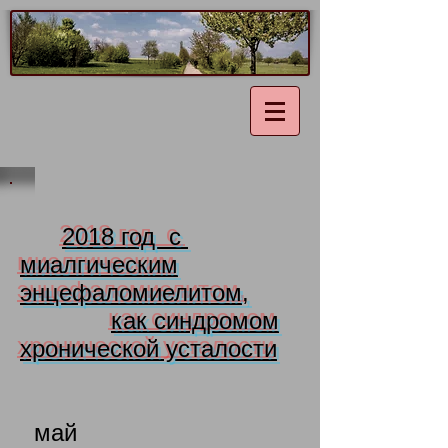
2018 год с
миалгическим
энцефаломиелитом,
как
синдромом
хронической усталости
май