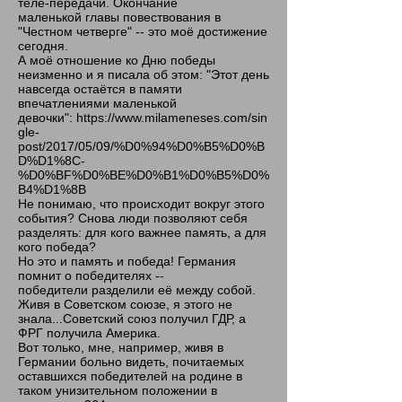
теле-передачи. Окончание
маленькой главы повествования в
"Честном четверге" -- это моё достижение
сегодня.
А моё отношение ко Дню победы
неизменно и я писала об этом: "Этот день
навсегда остаётся в памяти
впечатлениями маленькой
девочки":
https://www.milameneses.com/sin
gle-
post/2017/05/09/%D0%94%D0%B5%D0%B
D%D1%8C-
%D0%BF%D0%BE%D0%B1%D0%B5%D0%
B4%D1%8B
Не понимаю, что происходит вокруг этого
события? Снова люди позволяют себя
разделять: для кого важнее память, а для
кого победа?
Но это и память и победа! Германия
помнит о победителях --
победители разделили её между собой.
Живя в Советском союзе, я этого не
знала...Советский союз получил ГДР, а
ФРГ получила Америка.
Вот только, мне, например, живя в
Германии больно видеть, почитаемых
оставшихся победителей на родине в
таком унизительном положении в