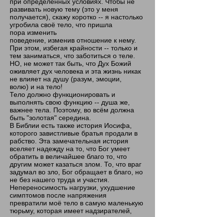
при определённых условиях. Чтобы не
развивать новую тему (это у меня
получается), скажу коротко -- я настолько
угробила своё тело, что пришла
пора изменить
поведение, изменив отношение к нему.
При этом, избегая крайности -- только и
тем заниматься, что заботиться о теле.
НО, не может так быть, что Дух Божий
оживляет дух человека и эта жизнь никак
не влияет на душу (разум, эмоции,
волю) и на тело!
Тело должно функционировать и
выполнять свою функцию -- душа же,
важнее тела. Поэтому, во всём должна
быть "золотая" середина.
В Библии есть также история Иосифа,
которого завистливые братья продали в
рабство. Эта замечательная история
вселяет надежду на то, что Бог умеет
обратить в величайшее благо то, что
другим может казаться злом. То, что враг
задумал во зло, Бог обращает в благо, но
не без нашего труда и участия.
Непереносимость нагрузки, ухудшение
симптомов после напряжения
превратили моё тело в самую маленькую
тюрьму, которая имеет надзирателей,