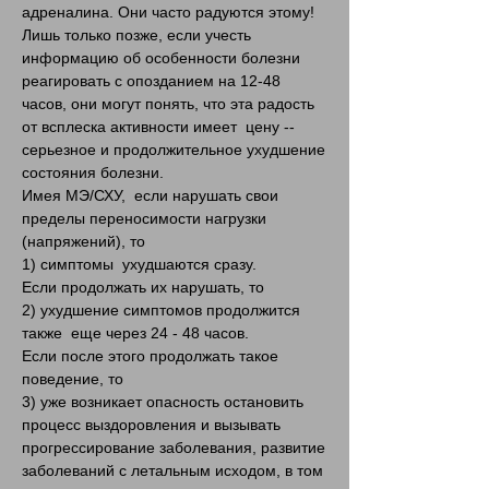
адреналина. Они часто радуются этому!
Лишь только позже, если учесть
информацию об особенности болезни
реагировать с опозданием на 12-48
часов, они могут понять, что эта радость
от всплеска активности имеет цену --
серьезное и продолжительное ухудшение
состояния болезни.
Имея МЭ/СХУ, если нарушать свои
пределы переносимости нагрузки
(напряжений), то
1) симптомы ухудшаются сразу.
Если продолжать их нарушать, то
2) ухудшение симптомов продолжится
также еще через 24 - 48 часов.
Если после этого продолжать такое
поведение, то
3) уже возникает опасность остановить
процесс выздоровления и вызывать
прогрессирование заболевания, развитие
заболеваний с летальным исходом, в том