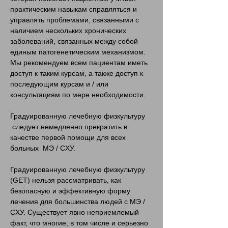
практическим навыкам справляться и
управлять проблемами, связанными с
наличием нескольких хронических
заболеваний, связанных между собой
единым патогенетическим механизмом.
Мы рекомендуем всем пациентам иметь
доступ к таким курсам, а также доступ к
последующим курсам и / или
консультациям по мере необходимости.
Градуированную лечебную физкультуру
следует немедленно прекратить в
качестве первой помощи для всех
больных MЭ / CХУ.
Градуированную лечебную физкультуру
(GET) нельзя рассматривать, как
безопасную и эффективную форму
лечения для большинства людей с МЭ /
CХУ. Существует явно неприемлемый
факт, что многие, в том числе и серьезно