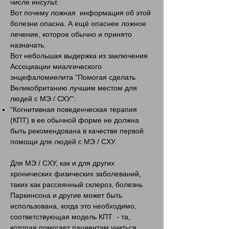
числе инсульт.
Вот почему ложная информация об этой
болезни опасна. А ещё опаснее ложное
лечение, которое обычно и принято
назначать.
Вот небольшая выдержка из заключения
Ассоциации миалгического
энцефаломиелита “​Помогая сделать
Великобританию лучшим местом для
людей с МЭ / СХУ”:
“Когнитивная поведенческая терапия
(КПT) в ее обычной форме не должна
быть рекомендована в качестве первой
помощи для людей с MЭ / CХУ.
Для MЭ / CХУ, как и для других
хронических физических заболеваний,
таких как рассеянный склероз, болезнь
Паркинсона и другие может быть
использована, когда это необходимо,
соответствующая модель КПТ - та,
которая помогает пациентам учиться