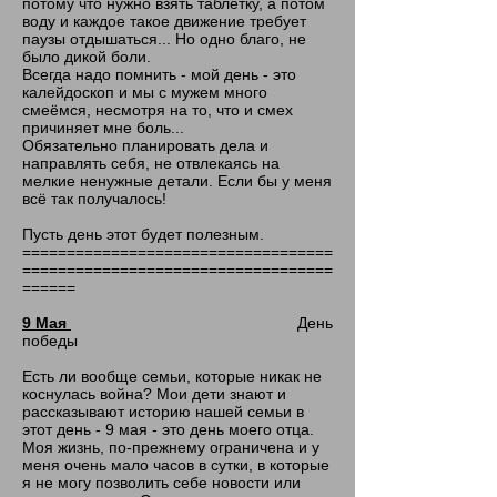
потому что нужно взять таблетку, а потом
воду и каждое такое движение требует
паузы отдышаться... Но одно благо, не
было дикой боли.
Всегда надо помнить - мой день - это
калейдоскоп и мы с мужем много
смеёмся, несмотря на то, что и смех
причиняет мне боль...
Обязательно планировать дела и
направлять себя, не отвлекаясь на
мелкие ненужные детали. Если бы у меня
всё так получалось!
Пусть день этот будет полезным.
===================================
===================================
======
9 Мая
День
победы
Есть ли вообще семьи, которые никак не
коснулась война? Мои дети знают и
рассказывают историю нашей семьи в
этот день - 9 мая - это день моего отца.
Моя жизнь, по-прежнему ограничена и у
меня очень мало часов в сутки, в которые
я не могу позволить себе новости или