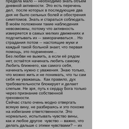
предела мало -- необходимо знать объём
дневной активности. Это есть перечень
дел, после которых в последующие два
дня не было сильных болей и обострения
симптомов. Знать и стараться соблюдать.
В моём положении такие наблюдения
невозможны, потому что активность
измеряется в самых мелких движениях и
подсчитывать их -- заморачиваться... Но
страдания потом -- настоящие муки и
каждый такой больной знает, что первая
помощь, это подчинение...
Без любви не выжить, а если её рядом
нет, остаётся начинать любить самому.
Любить ближнего, как самого себя,
начинать нужно с уважения. Знаю только,
что можно жить и не понимать, что ты сам
себя не уважаешь. Как правило, дух
требовательности блокирует и делает
слепым. Не зря, путь к сердцу Бога только
через признание собственной
греховности.
Сейчас стало очень модно отвергать
всякую вину, не разбираясь и это похоже
на избегание ответственности. Это
нормально, испытывать чувство вины,
как и любое другое чувство -- важно, что
делать дальше с этими чувствами? -- их