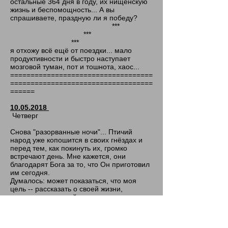
остальные 364 дня в году, их нищенскую
жизнь и беспомощность... А вы
спрашиваете, праздную ли я победу?
***
***
***
я отхожу всё ещё от поездки... мало
продуктивности и быстро наступает
мозговой туман, пот и тошнота, хаос...
===================================
===================================
======
10.05.2018
Четверг
Снова "разорванные ночи"... Птичий
народ уже копошится в своих гнёздах и
перед тем, как покинуть их, громко
встречают день. Мне кажется, они
благодарят Бога за то, что Он приготовил
им сегодня.
Думалось: может показаться, что моя
цель -- рассказать о своей жизни,
преувеличена мной также, как
преувеличено моё восприятие. Ведь,
мысли о том, чтобы начать писать о своей
жизни у меня возникали уже давно. Были