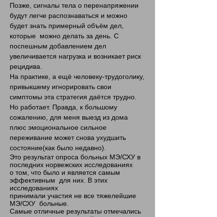
Позже, сигналы тела о перенапряжении
будут легче распознаваться и можно
будет знать примерный объём дел,
которые можно делать за день. С
поспешным добавлением дел
увеличивается нагрузка и возникает риск
рецидива.​
На практике, а ещё человеку-трудоголику,
привыкшему игнорировать свои
симптомы эта стратегия даётся трудно.
Но работает. Правда, к большому
сожалению, для меня выезд из дома
плюс эмоциональное сильное
переживание может снова ухудшить
состояние(как было недавно).
Это результат опроса больных МЭ/СХУ в
последних норвежских исследованиях
о том, что было и является самым
эффективным для них. В этих
исследованиях
принимали участия не все тяжелейшие
МЭ/СХУ больные.
Самые отличные результаты отмечались