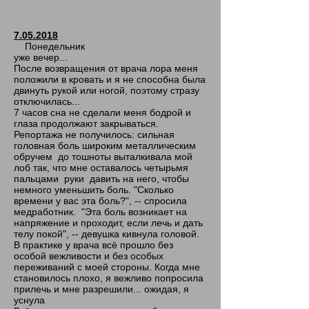
7.05.2018
Понедельник
уже вечер...
После возвращения от врача лора меня
положили в кровать и я не способна была
двинуть рукой или ногой, поэтому стразу
отключилась...
7 часов сна не сделали меня бодрой и
глаза продолжают закрываться.
Репортажа не получилось: сильная
головная боль широким металлическим
обручем до тошноты выталкивала мой
лоб так, что мне оставалось четырьмя
пальцами руки давить на него, чтобы
немного уменьшить боль. "Сколько
времени у вас эта боль?", -- спросила
медработник. "Эта боль возникает на
напряжение и проходит, если лечь и дать
телу покой", -- девушка кивнула головой.
В практике у врача всё прошло без
особой вежливости и без особых
переживаний с моей стороны. Когда мне
становилось плохо, я вежливо попросила
прилечь и мне разрешили... ожидая, я
уснула