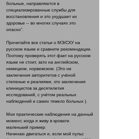
больные, направляются в
специализированные службы для
восстановления и это ухудшает их
здоровье -- во многих случаях это
опасно”.
Прочитайте все статьи о МЭ/СХУ на
русском языке и сравните рекомендации.
Поэтому проверять этот факт на русском
языке не стоит, зато на английском,
немецком, норвежском. (Это не
заключения авторитетов с учёной
степенью и реалиями, это заключения
клиницистов за десятилетия
исследований, с учётом реальных
наблюдений и самих тяжело больных ).
Мои практические наблюдения на данный
момент, когда я живу в кровати.
маленький пример:
Начинаю двигаться и, если мой пульс