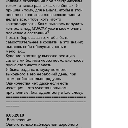
колючие ограждения под электрическим
током, а также разных заключённых. Я
пришла к тому, для начала, чтобы в этой
неволе сохранить человеческое лицо и
делать всё, чтобы хоть что-то
контролировать. Как я пытаюсь получить
контроль над МЭ/СХУ уже в моём очень
плачевном состоянии?
Пока, я борюсь за то, чтобы быть
самостоятельнее в кровати, а это значит,
пытаюсь себя обслужить, хоть в
мелочах...
Купание в пятницу вызвало реакцию
сильными болями через несколько часов,
пульс стал часто падать...
Я была рада дать мужу немного
выходного в его нерабочий день, при
этом, действительно радуясь.
Одиночества нет, даже если есть
изоляция... это чувства навыком
приученные, благодаря Богу и Его слову.
===================================
===================================
======
6.05.2018
Воскресение
Одного только наблюдения аэробного