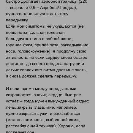
быстро достигает аэробной границы (220
-- возраст х 0,6 = АэробныйПредел),
нужно остановиться и дать телу
передышку.
Если мои симптомы не ухудшаются (не
появляется сильная головная
боль другого типа в лобной части,
горение кожи, прилив пота, закладывание
носа, головокружение), я продолжу свою
активность, но если сердце снова быстро
достигнет до своего предела нагрузки и
датчик сердечного ритма даст мне знать,
я снова должна сделать передышку.
И если время между передышками
сокращается, значит, сердце быстрее
устаёт -- тогда нужен вынужденный отдых:
лечь, закрыть глаза, мне, например,
нужно закрывать уши, и расслабиться
(можно с помощью, выбранной вами,
расслабляющей техники). Хорошо, если
последует сон.