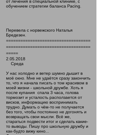
от лечения в специальной клинике, с
обучением стратегии баланса Pacing.
Перевела с норвежского Наталья
Бредезен.
===================================
===================================
=====
2.05.2018
Среда
У нас холодно и ветер шумно дышит в
моё окно. Мне не удаётся сразу закончить
то, что я начала писать о том красивом в
моей жизни - школьной дружбе. Хоть я
после купания спала 3 часа, голова
тормозит и усталость расползается от
висков, информацию воспринимать
трудно. Думать о чём-то не получается
без того, чтобы постоянно не догонять и
возвращать свои мысли. Всё же,
стараться подвести итог и сделать какие-
то выводы. Пишу про школьную дружбу и
как-будто вижу кино...