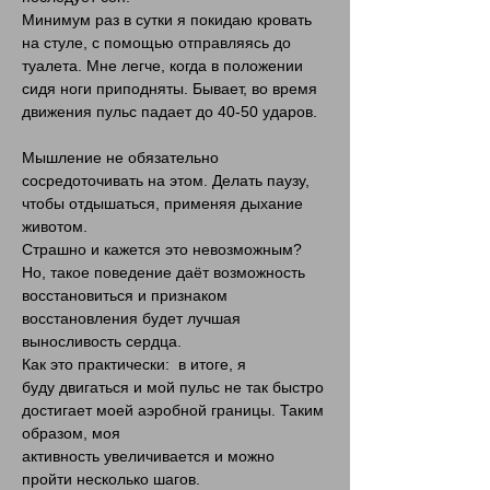
Минимум раз в сутки я покидаю кровать
на стуле, с помощью отправляясь до
туалета. Мне легче, когда в положении
сидя ноги приподняты. Бывает, во время
движения пульс падает до 40-50 ударов.
Мышление не обязательно
сосредоточивать на этом. Делать паузу,
чтобы отдышаться, применяя дыхание
животом.
Страшно и кажется это невозможным?
Но, такое поведение даёт возможность
восстановиться и признаком
восстановления будет лучшая
выносливость сердца.
Как это практически: в итоге, я
буду двигаться и мой пульс не так быстро
достигает моей аэробной границы. Таким
образом, моя
активность увеличивается и можно
пройти несколько шагов.