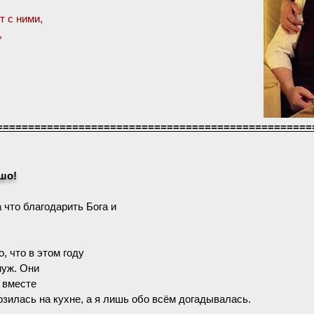
т с ними,
,
==================================================
шо!
а что благодарить Бога и
, что в этом году
муж. Они
ы вместе
зилась на кухне, а я лишь обо всём догадывалась.