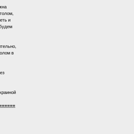
лжна
толом,
еть и
 будем
ительно,
толом в
без
Украиной
======