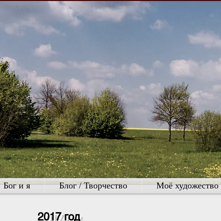
Бог и я
Блог / Творчество
Моё художество
2017 год