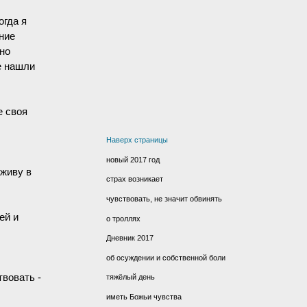
огда я
ние
но
е нашли
е своя
Наверх страницы
новый 2017 год
живу в
страх возникает
чувствовать, не значит обвинять
ей и
о троллях
о.
Дневник 2017
об осуждении и собственной боли
твовать -
тяжёлый день
иметь Божьи чувства