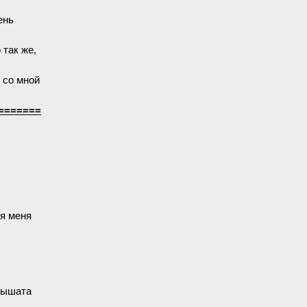
ень
 так же,
 со мной
=======
ля меня
"мышата