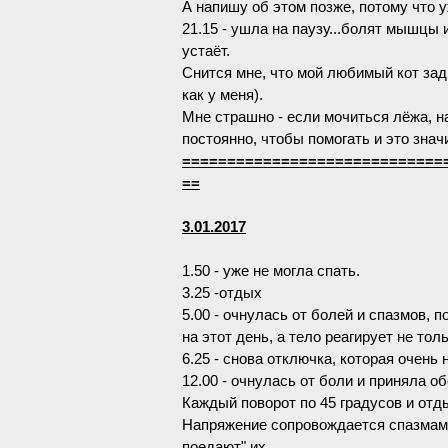
А напишу об этом позже, потому что у
21.15 - ушла на паузу...болят мышцы
устаёт.
Снится мне, что мой любимый кот зады
как у меня).
Мне страшно - если мочиться лёжа, на
постоянно, чтобы помогать и это знач
=============================
==
3.01.2017
1.50 - уже не могла спать.
3.25 -отдых
5.00 - очнулась от болей и спазмов, 
на этот день, а тело реагирует не тол
6.25 - снова отключка, которая очень
12.00 - очнулась от боли и приняла 
Каждый поворот по 45 градусов и отд
Напряжение сопровождается спазмами 
поедают" их.