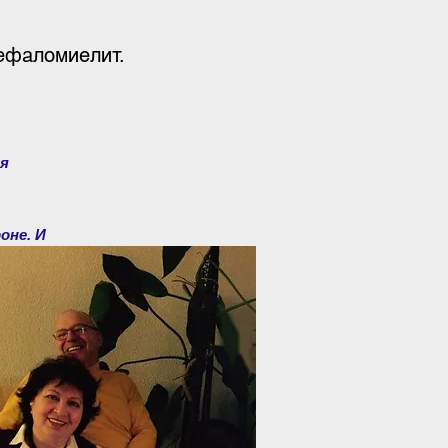
цефаломиелит.
ия
оне. И