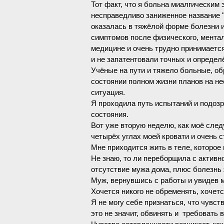
Тот факт, что я больна миалгическим
несправедливо заниженное название "с
оказалась в тяжёлой форме болезни и
симптомов после физического, ментал
медицине и очень трудно принимается 
и не запатентовали точных и определ
Учёные на пути и тяжело больные, об
состоянии полном жизни планов на не
ситуация.
Я проходила путь испытаний и подозр
состояния.
Вот уже вторую неделю, как моё сле
четырёх углах моей кровати и очень 
Мне приходится жить в теле, которое 
Не знаю, то ли переборщила с активн
отсутствие мужа дома, плюс болезнь
Муж, вернувшись с работы и увидев ме
Хочется никого не обременять, хочетс
Я не могу себе признаться, что чувств
это не значит, обвинять и требовать