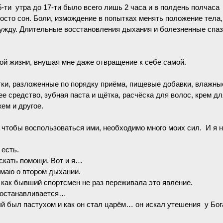
-ти утра до 17-ти было всего лишь 2 часа и в полдень полчаса
росто сон. Боли, измождение в попытках менять положение тела
 нужду. Длительные восстановления дыхания и болезненные спа
ой жизни, внушая мне даже отвращение к себе самой.
етки, разложенные по порядку приёма, пищевые добавки, влажны
 средство, зубная паста и щётка, расчёска для волос, крем дл
ем и другое.
 чтобы воспользоваться ими, необходимо много моих сил. И я н
 есть.
скать помощи. Вот и я…
маю о втором дыхании.
а как бывший спортсмен не раз переживала это явление.
о останавливается…
й был пастухом и как он стал царём… он искал утешения у Бог