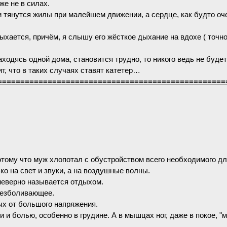
же не в силах.
 и тянутся жилы при малейшем движении, а сердце, как будто оч
хается, причём, я слышу его жёсткое дыхание на вдохе ( точно
ходясь одной дома, становится трудно, то никого ведь не будет
ит, что в таких случаях ставят катетер…
==================================================
потому что муж хлопотал с обустройством всего необходимого д
ько на свет и звуки, а на воздушные волны.
 неверно называется отдыхом.
обезболивающее.
ых от большого напряжения.
и болью, особенно в грудине. А в мышцах ног, даже в покое, 