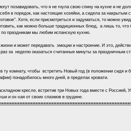
огут позавидовать, что я не гнула свою спину на кухне и не до
ебя в порядок, как настоящие хозяйки, а сидела за накрытым с
готовое". Хотя, если присмотреться и задуматься, то можно увид
отовить, как можно больше традиционных блюд, а лишь то, что
е по праздникам мы любим испанскую кухню.
жизни и может передавать эмоции и настроение. И это, действ
 раз за неделю оказаться считанные минуты за праздничным с
 в ту комнату, чтобы встретить Новый год (в положении сидя и 
фии) понадобилось много дней, в пределах кровати.
аскладном кресле, встретив три Новых года вместе с Россией, 
ши и ох-хая от своих спазмов в грудине.
==================================================