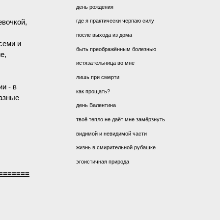
день рождения
евочкой,
где я практически черпаю силу
после выхода из дома
семи и
быть преображённым болезнью
е,
истязательница во мне
лишь при смерти
и - в
как прощать?
разные
день Валентина
твоё тепло не даёт мне замёрзнуть
видимой и невидимой части
жизнь в смирительной рубашке
эгоистичная природа
=======