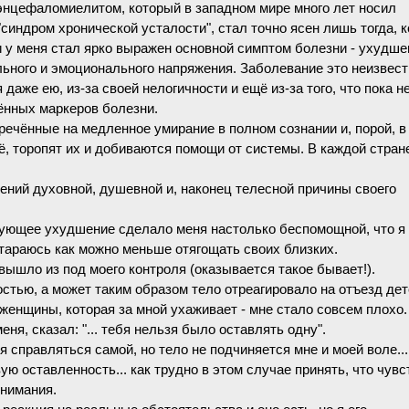
 энцефаломиелитом, который в западном мире много лет носил
индром хронической усталости", стал точно ясен лишь тогда, к
 у меня стал ярко выражен основной симптом болезни - ухудше
ьного и эмоционального напряжения. Заболевание это неизвест
даже ею, из-за своей нелогичности и ещё из-за того, что пока н
ённых маркеров болезни.
речённые на медленное умирание в полном сознании и, порой, в
ё, торопят их и добиваются помощи от системы. В каждой стран
ений духовной, душевной и, наконец телесной причины своего
дующее ухудшение сделало меня настолько беспомощной, что я 
стараюсь как можно меньше отягощать своих близких.
вышло из под моего контроля (оказывается такое бывает!).
остью, а может таким образом тело отреагировало на отъезд дет
 женщины, которая за мной ухаживает - мне стало совсем плох
ня, сказал: "... тебя нельзя было оставлять одну".
я справляться самой, но тело не подчиняется мне и моей воле...
ую оставленность... как трудно в этом случае принять, что чувс
 внимания.