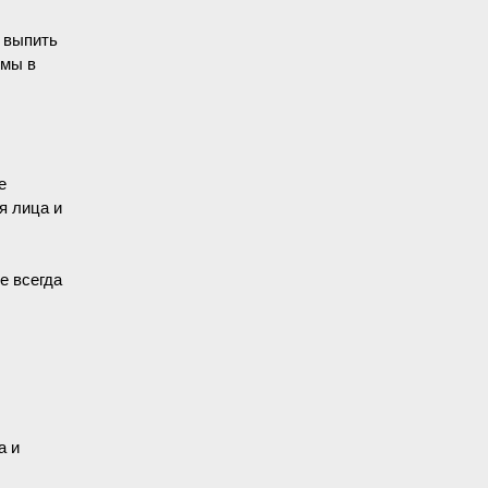
, выпить
змы в
е
я лица и
е всегда
а и