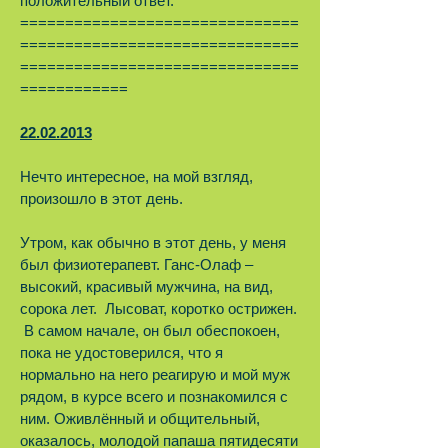
положительный ответ.
===============================
===============================
===============================
============
22.02.2013
Нечто интересное, на мой взгляд,
произошло в этот день.
Утром, как обычно в этот день, у меня
был физиотерапевт. Ганс-Олаф –
высокий, красивый мужчина, на вид,
сорока лет. Лысоват, коротко острижен.
В самом начале, он был обеспокоен,
пока не удостоверился, что я
нормально на него реагирую и мой муж
рядом, в курсе всего и познакомился с
ним. Оживлённый и общительный,
оказалось, молодой папаша пятидесяти