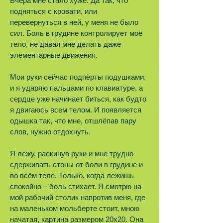
Вчера мне стало хуже. Да так, что
подняться с кровати, или
перевернуться в ней, у меня не было
сил. Боль в грудине контролирует моё
тело, не давая мне делать даже
элементарные движения.
Мои руки сейчас подпёрты подушками,
и я ударяю пальцами по клавиатуре, а
сердце уже начинает биться, как будто
я двигаюсь всем телом. И появляется
одышка так, что мне, отшлёпав пару
слов, нужно отдохнуть.
Я лежу, раскинув руки и мне трудно
сдерживать стоны от боли в грудине и
во всём теле. Только, когда лежишь
спокойно – боль стихает. Я смотрю на
мой рабочий столик напротив меня, где
на маленьком мольберте стоит, мною
начатая, картина размером 20х20. Она