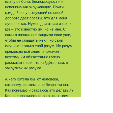
плачу от боли, беспомощности и
непонимания окружающих. Почти
каждый сочувствующий по своей
доброте даёт советы, что для меня
лучше и как. Нужно двигаться и как, и
где – это известно им, но не мне. С
самого начала они закрыли свои уши,
чтобы не слышать меня, но сами
слушают только свой разум. Их разум
прекрасно всё знает и понимает,
поэтому им обязательно нужно
рассказать всё, что найдётся там, в
закоулках их разума.
А чего хотела бы от человека,
которому, скажем, я не безразлична.
Как понимаю и стараюсь это делать я?
Когда спрашиваю кого-то, «как твоя
жизнь? как ты?», то я располагаю
временем, чтобы выслушать ответ.
Может быть, я ещё не совсем