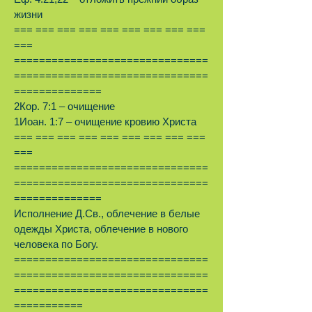
жизни
=== === === === === === === === ===
===
===============================
===============================
==============
2Кор. 7:1 – очищение
1Иоан. 1:7 – очищение кровию Христа
=== === === === === === === === ===
===
===============================
===============================
==============
Исполнение Д.Св., облечение в белые
одежды Христа, облечение в нового
человека по Богу.
===============================
===============================
===============================
===========