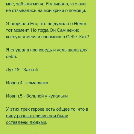
мне, забыли меня. Я унывала, что они
не отзывались на мои крики о помощи.
Я огорчала Его, что не думала о Нём в
тот момент. Но тогда Он Сам нежно
коснулся меня и напомнил о Себе. Как?
Я слушала проповедь и услышала для
себя:
Лук.19 - Закхей
Иоанн.4 - самарянка
Иоанн.5 - больной у купальни
У этих трёх героев есть общее то, что в
силу разных причин они были
оставлены людьми
.