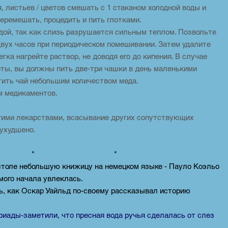
, листьев / цветов смешать с 1 стаканом холодной воды и
Перемешать, процедить и пить глотками.
водой, так как слизь разрушается сильным теплом. Позвольте
двух часов при периодическом помешивании. Затем удалите
гка нагрейте раствор, не доводя его до кипения. В случае
оты, вы должны пить две-три чашки в день маленькими
тить чай небольшим количеством меда.
ом медикаментов.
гими лекарствами, всасывание других сопутствующих
ухудшено.
 * *
 столе небольшую книжицу на немецком языке - Пауло Коэльо
амого начала увлеклась.
ь, как Оскар Уайльд по-своему рассказывал историю
риады-заметили, что пресная вода ручья сделалась от слез