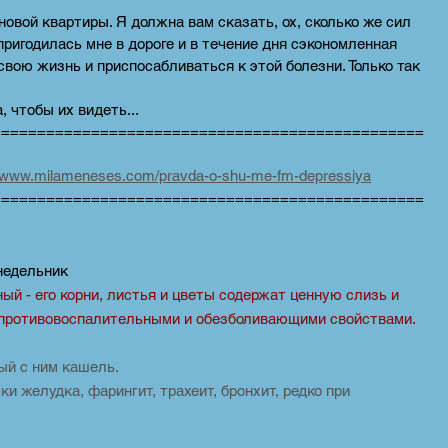
новой квартиры. Я должна вам сказать, ох, сколько же сил
пригодилась мне в дороге и в течение дня сэкономленная
свою жизнь и приспосабливаться к этой болезни. Только так
 чтобы их видеть...
================================================
//www.milameneses.com/pravda-o-shu-me-fm-depressiya
================================================
ник
венный - его корни, листья и цветы содержат ценную слизь и
противовоспалительными и обезболивающими свойствами.
ный с ним кашель.
и желудка, фарингит, трахеит, бронхит, редко при