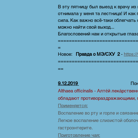
В эту пятницу был выезд к врачу из 
отнимала у меня та лестница! И как 
сила. Как важно всё-таки облегчать 
можно найти свой выход...
Благословений нам и открытые глаза,
============================
=
Новое:
Правда о МЭ/СХУ 2
-
https:
============================
==
9.12.2019
Понедель
Althaea officinalis - Алте́й лека́рст
обладают противораздражающими, 
Применяется:
Воспаление во рту и горле и связан
Легкое воспаление слизистой оболочк
гастроэнтерите.
Приготовление чая: