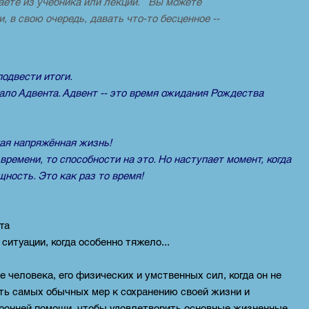
наете из учебника или лекции. Вы можете
 в свою очередь, давать что-то бесценное --
подвести итоги.
чало Адвента. Адвент -- это время ожидания Рождества
кая напряжённая жизнь!
времени, то способности на это. Но наступает момент, когда
ность. Это как раз то время!
а
ситуации, когда особенно тяжело...
еловека, его физических и умственных сил, когда он не
ать самых обычных мер к сохранению своей жизни и
оронней помощи, чтобы удовлетворить основные жизненные