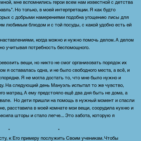
 мной, мне вспомнились герои всем нам известной с детства
авль". Но только, в моей интерпретации. Я как будто
торых с добрыми намерениями подобна угощению лисы для
м любимым блюдом и с той посуды, с какой удобно есть ей
 наставлениями, когда можно и нужно помочь делом. А делом
, но учитывая потребность беспомощного.
евозить вещи, но никто не смог организовать порядок их
ом я оставалась одна, и не было свободного места, а всё, и
спорядке. Я не могла достать то, что мне было нужно и
ду. На следующий день Мануэль испытал то же чувство,
его матрац. А ему предстояло ещё два дня быть не дома, а
двале. Но дети пришли на помощь в нужный момент и спасли
не, расставила в моей комнате мои вещи, соорудила кухню и
сила шторы и стало легче... Это забота, которую я
* *
сту, к Его примеру послужить Своим ученикам. Чтобы