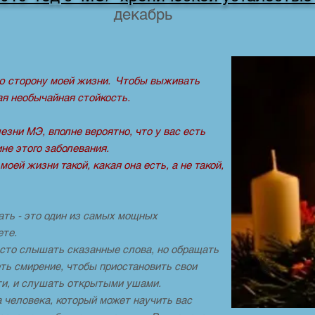
декабрь
ю сторону моей жизни. Чтобы выживать
ая необычайная стойкость.
езни МЭ, вполне вероятно, что у вас есть
ине этого заболевания.
моей жизни такой, какая она есть, а не такой,
ать - это один из самых мощных
ете.
сто слышать сказанные слова, но обращать
еть смирение, чтобы приостановить свои
ти, и слушать открытыми ушами.
а человека, который может научить вас