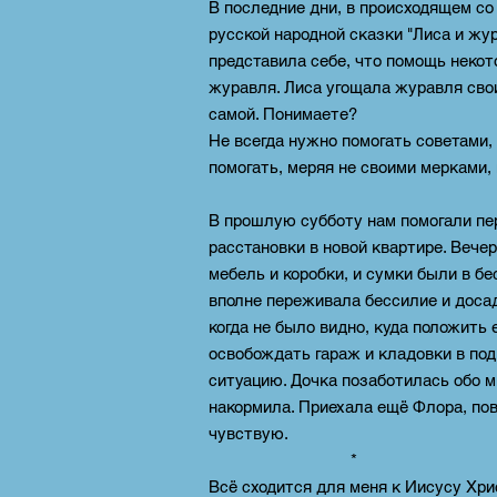
В последние дни, в происходящем со
русской народной сказки "Лиса и жур
представила себе, что помощь неко
журавля. Лиса угощала журавля свои
самой. Понимаете?
Не всегда нужно помогать советами,
помогать, меряя не своими мерками
В прошлую субботу нам помогали пер
расстановки в новой квартире. Вечер
мебель и коробки, и сумки были в бе
вполне переживала бессилие и доса
когда не было видно, куда положить 
освобождать гараж и кладовки в по
ситуацию. Дочка позаботилась обо м
накормила. Приехала ещё Флора, пове
чувствую.
* 
В
сё сходится для меня к Иисусу Хри