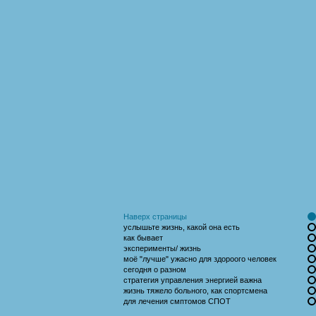
Наверх страницы
услышьте жизнь, какой она есть
как бывает
эксперименты/ жизнь
моё "лучше" ужасно для здороого человек
сегодня о разном
стратегия управления энергией важна
жизнь тяжело больного, как спортсмена
для лечения смптомов СПОТ