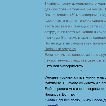
1 чайную ложку измельченного корня
дать постоять в течение 2-4 часов. 
Важно: залить 150 мл холодной (!) 
смеси настояться в течение одного-
части растения с помощью сита и сле
затруднения глотания, кашля и хрип
глотками. Вы также можете подслас
После еды и не смешивать с приём
Побочный эффект:
Если принимать одновременно с дру
лекарственных средств может быть 
Это мои эксперименты.
*
Сегодня я обнаружила в комнате на
"Алхимик". Я начала её читать и с с
Ещё в прологе мне очень понравилос
Нарцисса. Вот так:
"Когда Нарцисс погиб, нимфы леса-д
соленой.