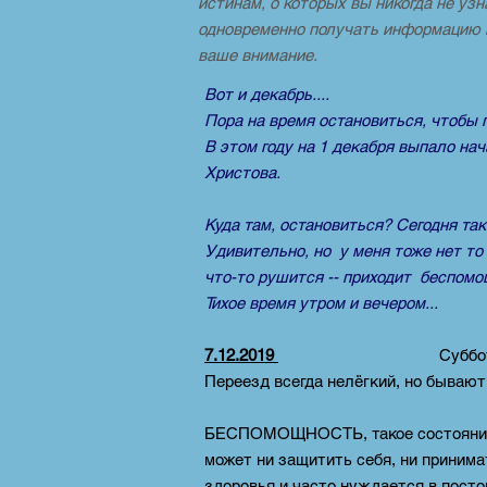
истинам, о которых вы никогда не уз
одновременно получать информацию и,
ваше внимание.
Вот и декабрь....
Пора на время остановиться, чтобы 
В этом году на 1 декабря выпало на
Христова.
Куда там, остановиться? Сегодня та
Удивительно, но у меня тоже нет то 
что-то рушится -- приходит беспомощ
Тихое время утром и вечером...
7.12.2019
Суббот
Переезд всегда нелёгкий, но бывают 
БЕСПОМОЩНОСТЬ, такое состояние ч
может ни защитить себя, ни приним
здоровья и часто нуждается в пост