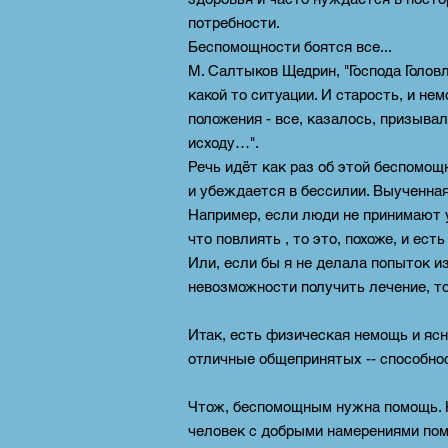
потребности.
Беспомощности боятся все...
М. Салтыков Щедрин, "Господа Голов
какой то ситуации. И старость, и н
положения - все, казалось, призывал
исходу…".
Речь идёт как раз об этой беспомощ
и убеждается в бессилии. Выученна
Например, если люди не принимают у
что повлиять , то это, похоже, и ес
Или, если бы я не делала попыток и
невозможности получить лечение, т
Итак, есть физическая немощь и яс
отличные общепринятых -- способно
Чтож, беспомощным нужна помощь. Н
человек с добрыми намерениями помо