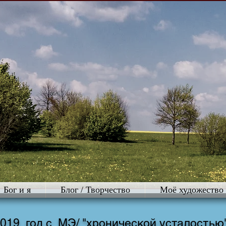
Бог и я
Блог / Творчество
Моё художество
019 год с МЭ/ "хронической усталостью