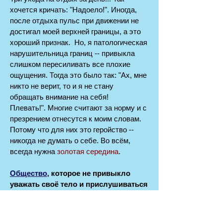
хочется кричать: "Надоело!". Иногда,
после отдыха пульс при движении не
достигал моей верхней границы, а это
хороший признак. Но, я патологическая
нарушительница границ -- привыкла
слишком пересиливать все плохие
ощущения. Тогда это было так: "Ах, мне
никто не верит, то и я не стану
обращать внимание на себя!
Плевать!".
Многие считают за норму и с
презрением отнесутся к моим словам.
Потому что для них это геройство --
никогда не думать о себе. Во всём,
всегда нужна
золотая середина
.
Общество
, которое не привыкло
уважать своё тело и прислушиваться
к нему, давая телу своевременный
отдых,
принимает за простую лень
болезнь, которая требует такого