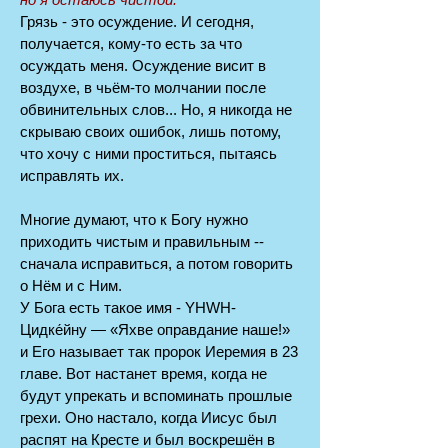
Грязь - это осуждение. И сегодня,
получается, кому-то есть за что
осуждать меня. Осуждение висит в
воздухе, в чьём-то молчании после
обвинительных слов... Но, я никогда не
скрываю своих ошибок, лишь потому,
что хочу с ними проститься, пытаясь
исправлять их.
Многие думают, что к Богу нужно
приходить чистым и правильным --
сначала исправиться, а потом говорить
о Нём и с Ним.
У Бога есть такое имя - YHWH-
Цидке́йну — «Яхве оправдание наше!»
и Его называет так пророк Иеремия в 23
главе. Вот настанет время, когда не
будут упрекать и вспоминать прошлые
грехи. Оно настало, когда Иисус был
распят на Кресте и был воскрешён в