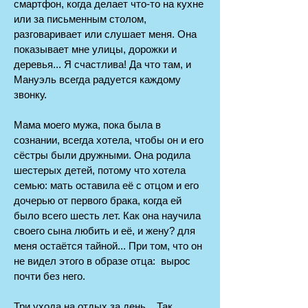
смартфон, когда делает что-то на кухне
или за письменным столом,
разговаривает или слушает меня. Она
показывает мне улицы, дорожки и
деревья... Я счастлива! Да что там, и
Мануэль всегда радуется каждому
звонку.
Мама моего мужа, пока была в
сознании, всегда хотела, чтобы он и его
сёстры были дружными. Она родила
шестерых детей, потому что хотела
семью: мать оставила её с отцом и его
дочерью от первого брака, когда ей
было всего шесть лет. Как она научила
своего сына любить и её, и жену? для
меня остаётся тайной... При том, что он
не видел этого в образе отца: вырос
почти без него.
Три ухода на отдых за день... Так