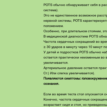
POTS обычно обнаруживает себя в рас
система).
Это не единственное возможное расстр
нервной системы, POTS характеризуе
положением.
Особенно, при длительном стоянии, э
В медицинской диагностике PОTS обнар
Частота сердечных сокращений во врем
≥ 30 ударов в минуту через 10 минут п
У детей и подростков POTS обычно наб
остается практически неизменным во в
увеличивается.
Артериальное давление остается практ
Ст.) Или слегка увеличивается).
Появляются симптомы: головокружение,
сознания.
Если во время теста стол опускается 
Конечно, частота сердечных сокращен
возрастает сидя и стоя, но приведен