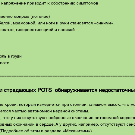
е напряжение приводит к обострению симптомов
ременно мокрые (потение)
белой, мраморной, или ноги и руки становятся «синими»,
ностью, гипервентиляцией и паникой
оль в груди
ивоте
========================================================
и страдающих POTS обнаруживается недостаточный
е крови, который измеряется при стоянии, слишком высок, что м
егося частью автономной нервной системы.
, что у них отсутствуют нейронные окончания автономной сердеч
ных окончаний в сердце. А у других, например, отсутствуют сен
 (Подробнее об этом в разделе «Механизмы»).