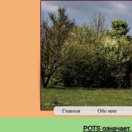
Главная
Обо мне
POTS означает