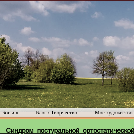
Бог и я
Блог / Творчество
Моё художество
, Синдром п
остуральной ортостатическо