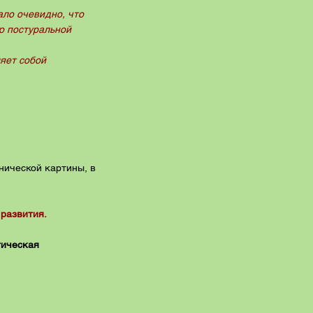
ало очевидно, что
го постуральной
ляет собой
нической картины, в
 развития.
тическая