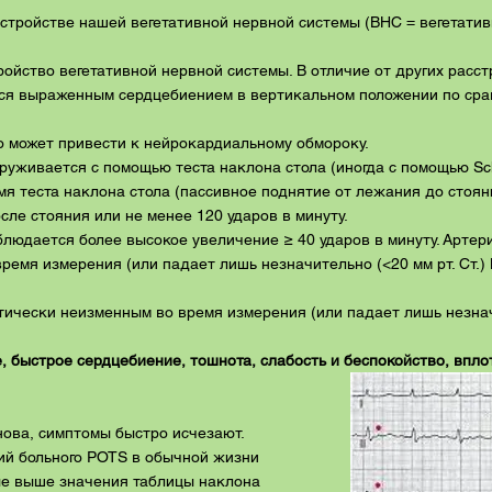
стройстве нашей вегетативной нервной системы (ВНС = вегетати
ойство вегетативной нервной системы. В отличие от других расс
тся выраженным сердцебиением в вертикальном положении по ср
то может привести к нейрокардиальному обмороку.
уживается с помощью теста наклона стола (иногда с помощью Sch
я теста наклона стола (пассивное поднятие от лежания до стоян
осле стояния или не менее 120 ударов в минуту.
людается более высокое увеличение ≥ 40 ударов в минуту. Арте
ремя измерения (или падает лишь незначительно (<20 мм рт. Ст.) 
ически неизменным во время измерения (или падает лишь незнач
 быстрое сердцебиение, тошнота, слабость и беспокойство, впло
снова, симптомы быстро исчезают.
ий больного POTS в обычной жизни
ные выше значения таблицы наклона