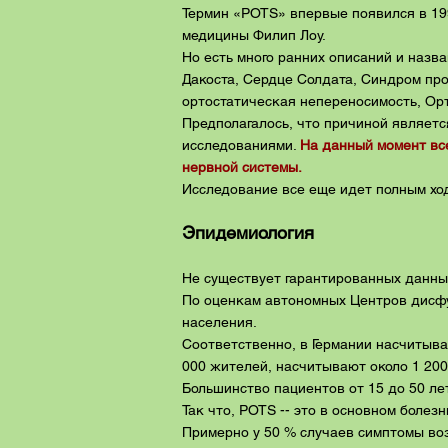
Термин «POTS» впервые появился в 199
медицины Филип Лоу.
Но есть много ранних описаний и назв
Дакоста, Сердце Солдата, Синдром пр
ортостатическая непереносимость, Ор
Предполагалось, что причиной являетс
исследованиями.
На данный момент вс
нервной системы.
Исследование все еще идет полным хо
Эпидемиология
Не существует гарантированных данны
По оценкам автономных Центров дисфу
населения.
Соответственно, в Германии насчитываю
000 жителей, насчитывают около 1 20
Большинство пациентов от 15 до 50 ле
Так что, POTS -- это в основном болез
Примерно у 50 % случаев симптомы во