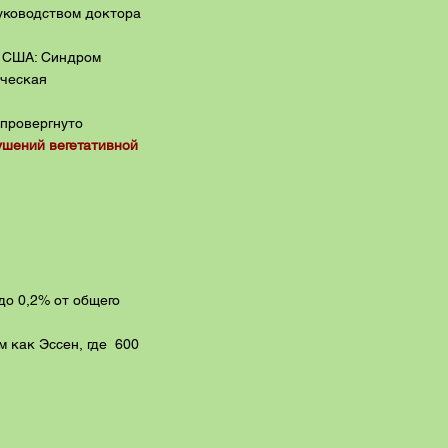
руководством доктора
ы США: Синдром
ическая
опровергнуто
ушений вегетативной
о 0,2% от общего
м как Эссен, где 600