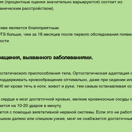
я (процентные оценки значительно варьируются) состоит из:
паническим расстройством),
тиве является благоприятным:
OTS больше, чем за 18 месяцев после первого обследования появ
ости.
ращения, вызванного заболеваниями.
остатического приспособления тела. Ортостатическая адаптация 
 поддерживать кровообращение оптимально, даже при сидении или
00 мл крови течь в ноги, живот и руки, тем самым останавливая о
 сердце и мозг достаточной кровью, мелкие кровеносные сосуды 
ется на 10-20 ударов в минуту.
ется с помощью вегетативной нервной системы. Если это не рабо
шком далеко или слишком узкие, мозг не снабжается достаточны