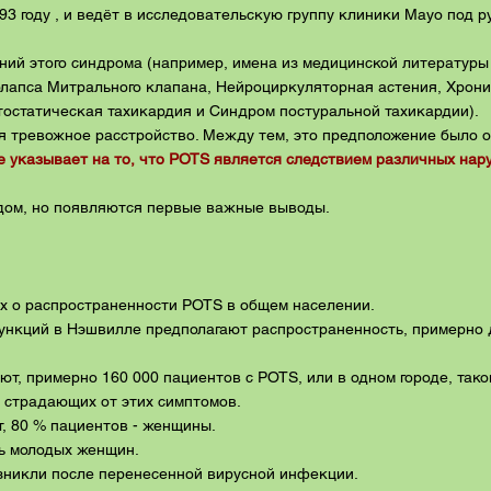
3 году , и ведёт в исследовательскую группу клиники Mayo под 
аний этого синдрома (например, имена из медицинской литератур
олапса Митрального клапана, Нейроциркуляторная астения, Хрон
тостатическая тахикардия и Синдром постуральной тахикардии).
я тревожное расстройство. Между тем, это предположение было 
е указывает на то, что POTS является следствием различных нар
дом, но появляются первые важные выводы.
х о распространенности POTS в общем населении.
нкций в Нэшвилле предполагают распространенность, примерно д
т, примерно 160 000 пациентов с POTS, или в одном городе, тако
0 страдающих от этих симптомов.
т, 80 % пациентов - женщины.
нь молодых женщин.
зникли после перенесенной вирусной инфекции.