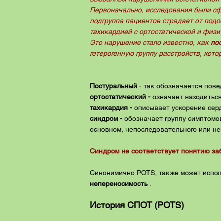
Первоначально, исследования были сф
подгруппа пациентов страдает от подо
тахикардией с ортостатической и физи
Это нарушение стало известно, как
по
гетерогенную группу расстройств, кот
Постуральный
- так
обозначается пове
ортостатический -
означает находитьс
тахикардия -
описывает ускорение серд
синдром -
обозначает
группу симптомо
основном, непоследовательного или н
Синдром не соответствует понятию заб
Синонимично POTS, также может испо
непереносимость
.
История СПОТ (POTS)