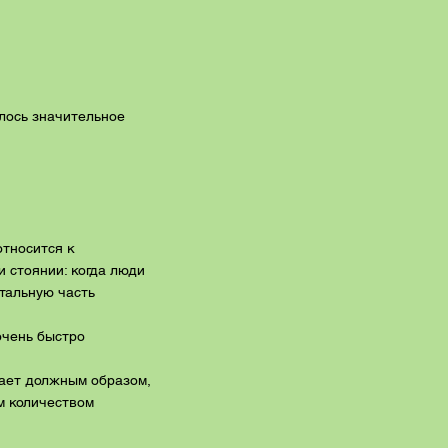
илось значительное
относится к
 стоянии: когда люди
стальную часть
очень быстро
тает должным образом,
м количеством