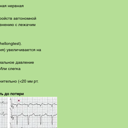
вная нервная
тройств автономной
авнению с лежачим
ellongtest).
ия) увеличивается на
риальное давление
Или слегка
ительно (<20 мм рт.
ть до потери