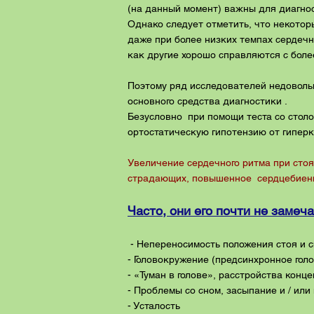
(на данный момент) важны для диагно
Однако следует отметить, что некото
даже при более низких темпах сердечно
как другие хорошо справляются с бол
Поэтому ряд исследователей недоволь
основного средства диагностики .
Безусловно при помощи теста со стол
ортостатическую гипотензию от гиперк
Увеличение сердечного ритма при сто
страдающих, повышенное сердцебиение
Часто, они его почти не замеч
- Непереносимость положения стоя и 
- Головокружение (предсинхронное гол
- «Туман в голове», расстройства конц
- Проблемы со сном, засыпание и / ил
- Усталость