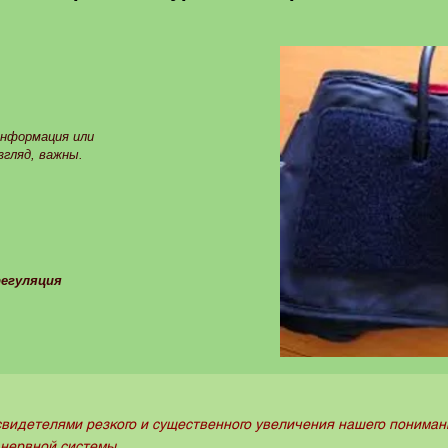
информация или
згляд, важны.
егуляция
видетелями резкого и существенного увеличения нашего пониман
 нервной системы.