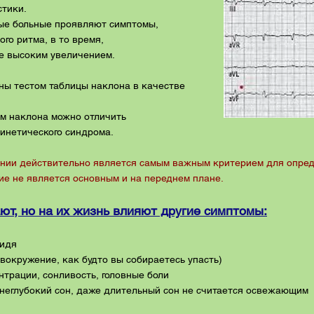
стики.
рые больные проявляют симптомы,
го ритма, в то время,
ее высоким увеличением.
ны тестом таблицы наклона в качестве
ом наклона можно отличить
инетического синдрома.
янии действительно является самым важным критерием для опре
 не является основным и на переднем плане.
ают, но на их жизнь влияют другие симптомы:
сидя
овокружение, как будто вы собираетесь упасть)
ентрации, сонливость, головные боли
и неглубокий сон, даже длительный сон не считается освежающим