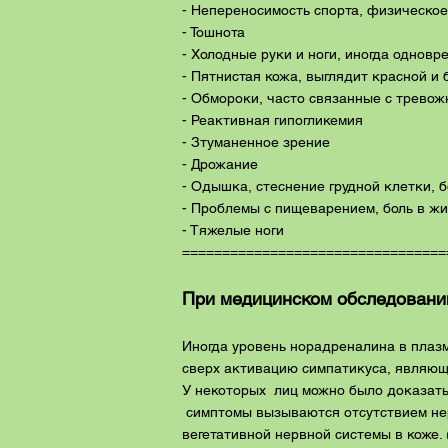
- Непереносимость спорта, физическо
- Тошнота
- Холодные руки и ноги, иногда однов
- Пятнистая кожа, выглядит красной и 
- Обмороки, часто связанные с тревож
- Реактивная гипогликемия
- Зтуманенное зрение
- Дрожание
- Одышка, стеснение грудной клетки, б
- Проблемы с пищеварением, боль в ж
- Тяжелые ноги
=================================
При медицинском обследовани
Иногда уровень норадреналина в плазм
сверх активацию симпатикуса, являющ
У некоторых лиц можно было доказать
симптомы вызываются отсутствием нерв
вегетативной нервной системы в коже.