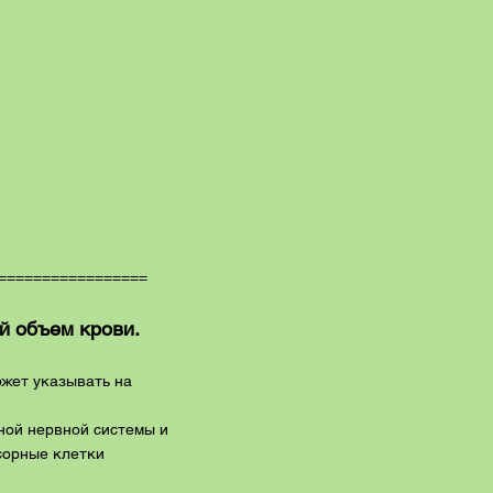
=================
 объем крови.
ожет указывать на
ной нервной системы и
сорные клетки