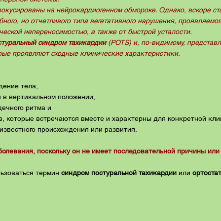
окусированы на нейрокардиогенном обмороке. Однако, вскоре ст
бного, но отчетливого типа вегетативного нарушения, проявляемо
ческой непереносимостью, а также от быстрой усталости.
стуральный синдром тахикардии
(POTS) и, по-видимому, представ
орые проявляют сходные клинические характеристики.
дение тела,
я в вертикальном положении,
ечного ритма и
в, которые встречаются вместе и характерны для конкретной кли
еизвестного происхождения или развития.
олевания, поскольку он не имеет последовательной причины или
льзоваться термин
синдром постуральной тахикардии
или
ортоста