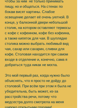
чтобы за ним не только принимать
пищу, но и общаться. На стенах по
бокам висят картины. Слабое
освещение делает её очень уютной. В
конце, у балконной двери небольшой
столик, на котором оставляют термосы
с кофе с кофеином, кофе без кофеина,
а также кипяток для чая. В шуплядке
столика можно выбрать любимый вид
чая, сахар или сахарин, сливки для
кофе. Столовая находится при самом
входе в отделение и, конечно, сама я
добраться туда никак не могла.
Это мой первый раз, когда нужно было
объяснять, что я просто не дойду до
столовой. При всём при этом я была не
убедительна, быть может, из-за
расстройства речи, потому что
медсестра долго смотрела на меня
широко открытыми глазами!