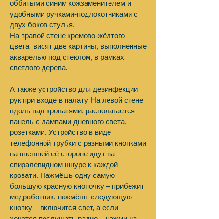
оббитыми синим кожзаменителем и
удобными ручками-подлокотниками с
двух боков стулья.
На правой стене кремово-жёлтого
цвета висят две картины, выполненные
акварелью под стеклом, в рамках
светлого дерева.
А также устройство для дезинфекции
рук при входе в палату. На левой стене
вдоль над кроватями, располагается
панель с лампами дневного света,
розетками. Устройство в виде
телефонной трубки с разными кнопками
на внешней её стороне идут на
спиралевидном шнуре к каждой
кровати. Нажмёшь одну самую
большую красную кнопочку – прибежит
медработник, нажмёшь следующую
кнопку – включится свет, а если
хочется послушать радио – нажми на