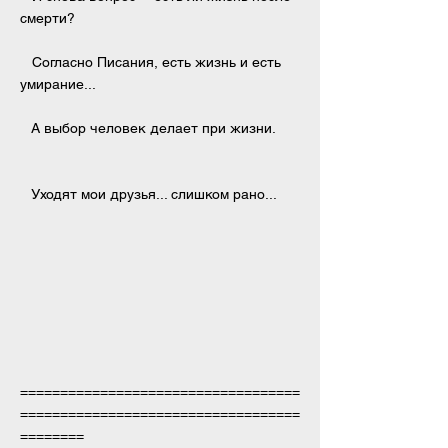
смерти?
Согласно Писания, есть жизнь и есть
умирание...
А выбор человек делает при жизни.
Уходят мои друзья... слишком рано...
===================================
===================================
========