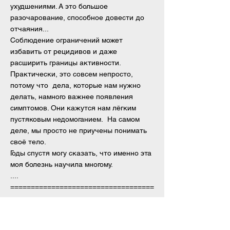
ухудшениями. А это большое
разочарование, способное довести до
отчаяния...
Соблюдение ограничений может
избавить от рецидивов и даже
расширить границы активности.
Практически, это совсем непросто,
потому что дела, которые нам нужно
делать, намного важнее появления
симптомов. Они кажутся нам лёгким
пустяковым недомоганием. На самом
деле, мы просто не приучены понимать
своё тело.
Годы спустя могу сказать, что именно эта
моя болезнь научила многому.
....
===================================
===================================
========
27.01.2020