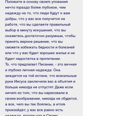
Положите в основу своего упования
нечто гораздо более глубокое, чем
надежду на то, что люди бу­дут к вам
добры, что у вас все получится на
работе, что вы сделаете пра­вильный
выбор в минуту искушения, что вы
окажетесь достаточно разум­ным, чтобы
принять верное решение, что вы
сможете избежать бедности и болезней
или что у вас будет хорошее жилье и не
будет недостатка в пропитании.
То, что предлагает Писание, - это вечная
и глубоко личная надежда. Она
зиждется на той истине, что всесильные
руки Иисуса за­ключили вас в объятия и
больше никогда не отпустят. Даже если
ничего из того, что вы нарисовали в
своем воображении, никогда не сбудется,
а все, чего вы так боялись, в итоге
произойдет, у вас все равно есть
надежда, потому что в Своем