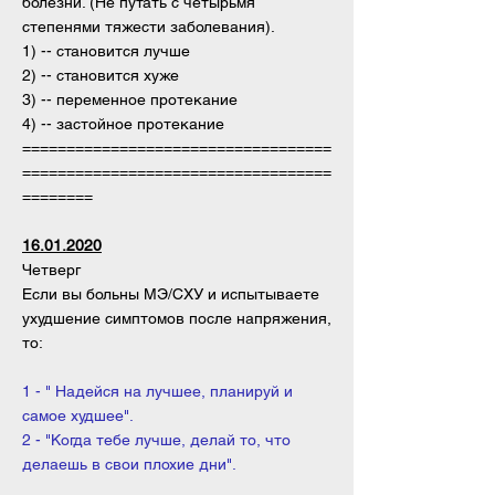
болезни. (Не путать с четырьмя
степенями тяжести заболевания).
1) -- становится лучше
2) -- становится хуже
3) -- переменное протекание
4) -- застойное протекание
===================================
===================================
========
16.01.2020
Четверг
Если вы больны МЭ/СХУ и испытываете
ухудшение симптомов после напряжения,
то:
1 - " Надейся на лучшее, планируй и
самое худшее".
2 - "Когда тебе лучше, делай то, что
делаешь в свои плохие дни".