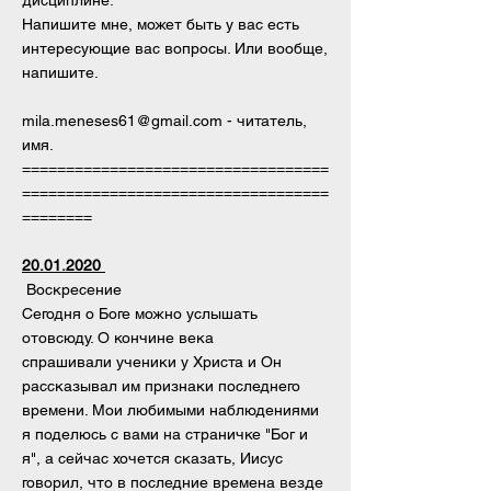
дисциплине.
Напишите мне, может быть у вас есть
интересующие вас вопросы. Или вообще,
напишите.
mila.meneses61@gmail.com
- читатель,
имя.
===================================
===================================
========
20.01.2020
Воскресение
Сегодня о Боге можно услышать
отовсюду. О кончине века
спрашивали ученики у Христа и Он
рассказывал им признаки последнего
времени. Мои любимыми наблюдениями
я поделюсь с вами на страничке "Бог и
я", а сейчас хочется сказать, Иисус
говорил, что в последние времена везде