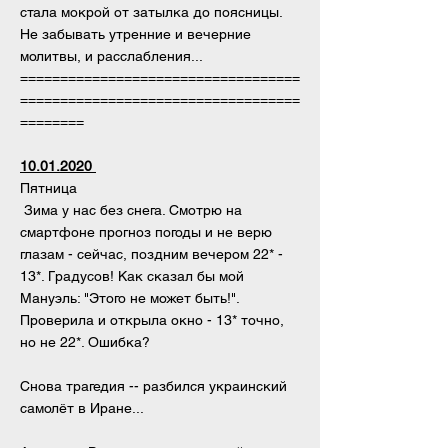
стала мокрой от затылка до поясницы.
Не забывать утренние и вечерние
молитвы, и расслабления...
===================================
===================================
========
10.01.2020
Пятница
Зима у нас без снега. Смотрю на
смартфоне прогноз погоды и не верю
глазам - сейчас, поздним вечером 22* -
13*. Градусов! Как сказал бы мой
Мануэль: "Этого не может быть!".
Проверила и открыла окно - 13* точно,
но не 22*. Ошибка?
Снова трагедия -- разбился украинский
самолёт в Иране...