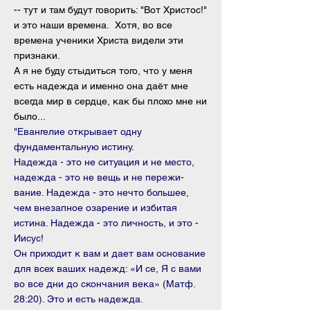
-- тут и там будут говорить: "Вот Христос!"
и это наши времена. Хотя, во все
времена ученики Христа видели эти
признаки.
А я не буду стыдиться того, что у меня
есть надежда и именно она даёт мне
всегда мир в сердце, как бы плохо мне ни
было...
"Евангелие открывает одну
фундаментальную истину.
Наде­жда - это не ситуация и не место,
надежда - это не вещь и не пережи­
вание. Надежда - это нечто большее,
чем внезапное озарение и избитая
истина. Надежда - это личность, и это -
Иисус!
Он приходит к вам и дает вам основание
для всех ваших надежд: «И се, Я с вами
во все дни до скон­чания века» (Матф.
28:20). Это и есть надежда.