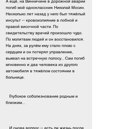
А ещё, на Винничине в дорожной аварии
погиб мой одноклассник
Николай
Мосин.
Несколько лет назад у него был тяжёлый
инсульт -- кровоизлияние в лобной и
правой височной части. По
свидетельству врачей произошло чудо.
По молитвам людей и он восстановился.
На днях, за рулём ему стало плохо с
сердцем и он потерял управление,
выехал на встречную полосу... Сам погиб
мгновенно и два человека из другого
автомобиля в тяжёлом состоянии в
больнице.
Глубокое соболезнование родным и
близким...
И снова вопрос -- есть ли жизнь после