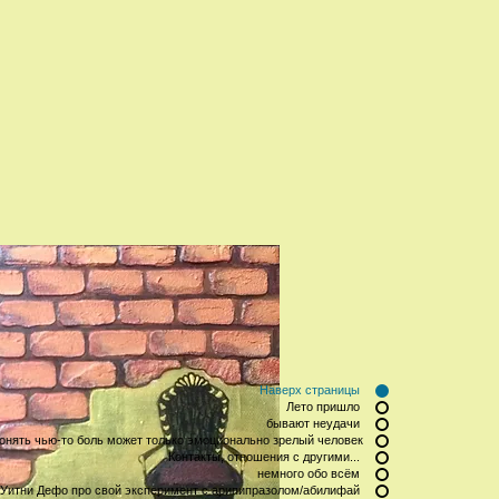
Наверх страницы
Лето пришло
бывают неудачи
онять чью-то боль может только эмоционально зрелый человек
Контакты, отношения с другими...
немного обо всём
Уитни Дефо про свой эксперимент с арипипразолом/абилифай