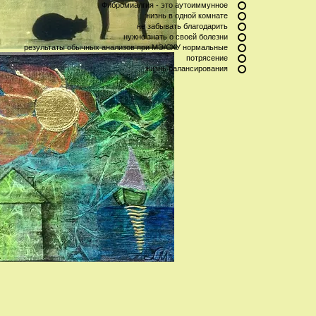
Фибромиалгия - это аутоиммунное
жизнь в одной комнате
не забывать благодарить
нужно знать о своей болезни
результаты обычных анализов при МЭ/СХУ нормальные
потрясение
жизнь балансирования