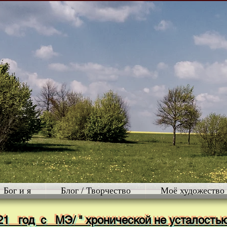
Бог и я
Блог / Творчество
Моё художество
21 год с МЭ/ " хронической не усталость