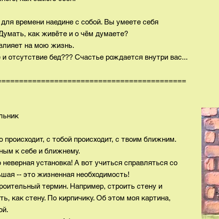
для времени наедине с собой. Вы умеете себя
Думать, как живёте и о чём думаете?
 влияет на мою жизнь.
е и отсутствие бед??? Счастье рождается внутри вас...
===========================================
ик
то происходит, с тобой происходит, с твоим ближним.
ным к себе и ближнему.
неверная установка! А вот учиться справляться со
ьшая -- это жизненная необходимость!
роительный термин. Например, строить стену и
п
ать, как стену. По кирпичику. Об этом моя картина,
ой.