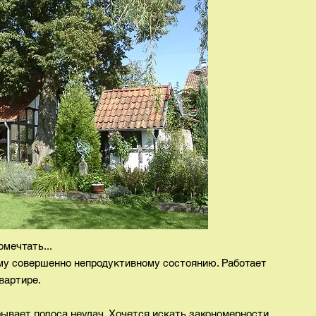
омечтать...
му совершенно непродуктивному состоянию. Работает
вартире.
бывает полоса неудач. Хочется искать закономерности