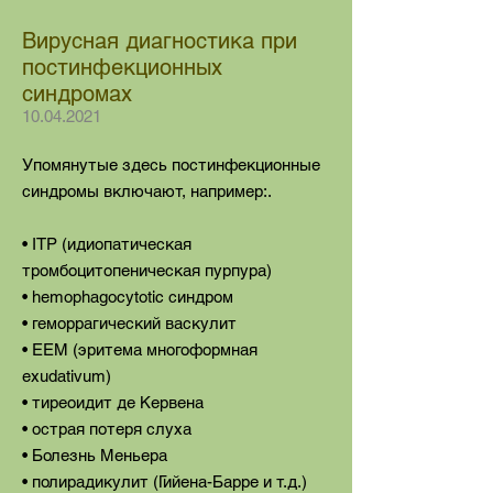
Вирусная диагностика при
постинфекционных
синдромах
10.04.2021
Упомянутые здесь постинфекционные
синдромы включают, например:.
• ITP (идиопатическая
тромбоцитопеническая пурпура)
• hemophagocytotic синдром
• геморрагический васкулит
• EEM (эритема многоформная
exudativum)
• тиреоидит де Кервена
• острая потеря слуха
• Болезнь Меньера
• полирадикулит (Гийена-Барре и т.д.)