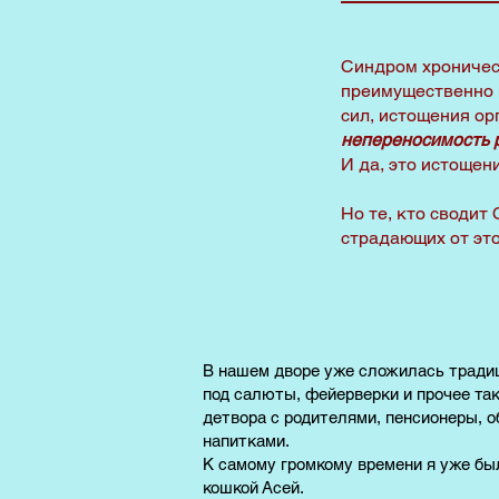
Синдром хроническ
преимущественно и
сил, истощения ор
непереносимость 
И да, это истоще
Но те, кто сводит 
страдающих от это
В нашем дворе уже сложилась традиц
под салюты, фейерверки и прочее так
детвора с родителями, пенсионеры, 
напитками.
К самому громкому времени я уже был
кошкой Асей.