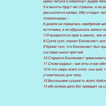
крику петуха и замолкнут дщери пени
5 и высоты будут им страшны, и на д
рассыплется каперс. Ибо отходит чел
плакальщицы; -
6 доколе не порвалась серебряная цеп
источника, и не обрушилось колесо н
7 И возвратится прах в землю, чем он
8 Суета сует, сказал Екклесиаст, все 
9 Кроме того, что Екклесиаст был му
составил много притчей.
10 Старался Екклесиаст приискивать
11 Слова мудрых - как иглы и как вби
12 А что сверх всего этого, сын мой, т
утомительно для тела.
13 Выслушаем сущность всего: бойся 
14 ибо всякое дело Бог приведет на су