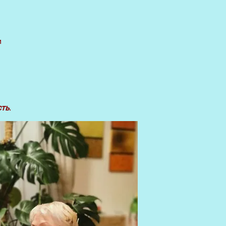
и
сть
.​