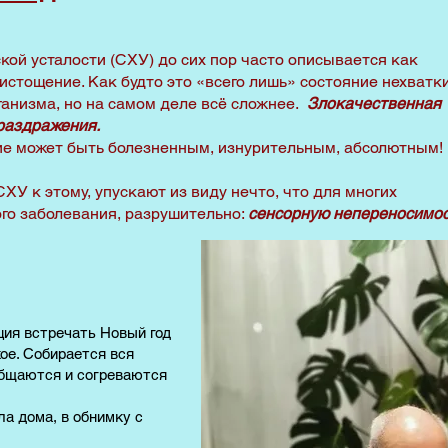
ой усталости (СХУ) до сих пор часто описывается как
стощение. Как будто это «всего лишь» состояние нехватк
ганизма, но на самом деле всё сложнее.
Злокачественная
раздражения.
ние может быть болезненным, изнурительным, абсолютным!
СХУ к этому, упускают из виду нечто, что для многих
го заболевания, разрушительно:
сенсорную непереносимо
ия встречать Новый год
ое. Собирается вся
общаются и согреваются
а дома, в обнимку с