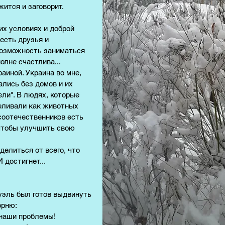
жится и заговорит.
их условиях и доброй
есть друзья и
возможность заниматься
олне счастлива...
краиной. Украина во мне,
ались без домов и их
ели". В людях, которые
реливали как животных
 соотечественников есть
 чтобы улучшить свою
делиться от всего, что
достигнет...
уэль был готов выдвинуть
орню:
 наши проблемы!