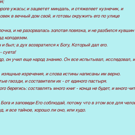
я;
ороге ужасы; и зацветет миндаль, и отяжелеет кузнечик, и
овек в вечный дом свой, и готовы окружить его по улице
очка, и не разорвалась золотая повязка, и не разбился кувшин
ад колодезем.
 и был; а дух возвратился к Богу, Который дал его.
- суета!
др, он учил еще народ знанию. Он все испытывал, исследовал, и
 изящные изречения, и слова истины написаны им верно.
тые гвозди, и составители их - от единого пастыря.
ого берегись: составлять много книг - конца не будет, и много чит
Бога и заповеди Его соблюдай, потому что в этом все для чело
д, и все тайное, хорошо ли оно, или худо.