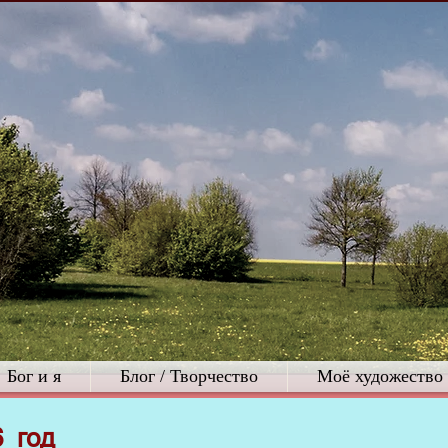
Бог и я
Блог / Творчество
Моё художество
 год