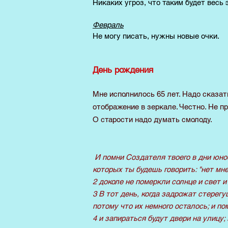
Никаких угроз, что таким будет весь э
Февраль
Не могу писать, нужны новые очки.
​День рождения
Мне исполнилось 65 лет. Надо сказа
отображение в зеркале. Честно. Не п
О старости надо думать смолоду.
И помни Создателя твоего в дни юнос
которых ты будешь говорить: "нет мне
2 доколе не померкли солнце и свет и
3 В тот день, когда задрожат стерег
потому что их немного осталось; и п
4 и запираться будут двери на улицу;