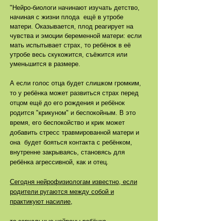
"Нейро-биологи начинают изучать детство,
начиная с жизни плода ещё в утробе
матери. Оказывается, плод реагирует на
чувства и эмоции беременной матери: если
мать испытывает страх, то ребёнок в её
утробе весь
скукожится, съёжится или
уменьшится в размере.
А если голос отца будет слишком громким,
то у ребёнка может развиться страх перед
отцом ещё до его рождения и ребёнок
родится "крикуном" и беспокойным. В это
время, его беспокойство и крик может
добавить стресс травмированной матери и
она будет бояться контакта с ребёнком,
внутренне закрываясь, становясь для
ребёнка агрессивной, как и отец.
Сегодня нейрофизиологам известно, если
родители ругаются между собой и
практикуют насилие
,