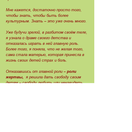
Мне кажется, достаточно просто того,
чтобы знать, чтобы быть более
культурным. Знать
–
это уже очень много.
Уже будучи зрелой, в разбитом своём теле,
я узнала о драме своего детства и
отказалась
играть в ней главную роль.
Более того, я поняла, что не желая того,
сама стала матерью,
которая принесла в
жизнь своих детей страх и боль.
Отказавшись от главной роли
– роли
жертвы,
я решила дать свободу своим
детям
–
свободу любить или ненавидеть
меня.
Правдивое знание – это реальная сила.