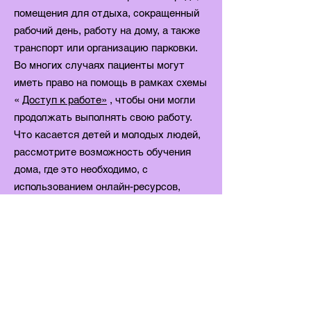
помещения для отдыха, сокращенный
рабочий день, работу на дому, а также
транспорт или организацию парковки.
Во многих случаях пациенты могут
иметь право на помощь в рамках схемы
«
Доступ к работе»
, чтобы они могли
продолжать выполнять свою работу.
Что касается детей и молодых людей,
рассмотрите возможность обучения
дома, где это необходимо, с
использованием онлайн-ресурсов,
средств связи, домашнего обучения и
гибких или смешанных механизмов,
чтобы обеспечить равный доступ к
образованию, насколько это возможно.
MЭ/CХУ является единственной
серьезной причиной
длительного
отсутствия по болезни
в британских