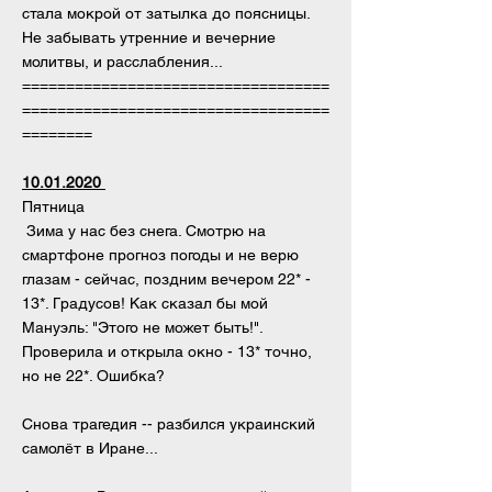
стала мокрой от затылка до поясницы.
Не забывать утренние и вечерние
молитвы, и расслабления...
===================================
===================================
========
10.01.2020
Пятница
Зима у нас без снега. Смотрю на
смартфоне прогноз погоды и не верю
глазам - сейчас, поздним вечером 22* -
13*. Градусов! Как сказал бы мой
Мануэль: "Этого не может быть!".
Проверила и открыла окно - 13* точно,
но не 22*. Ошибка?
Снова трагедия -- разбился украинский
самолёт в Иране...