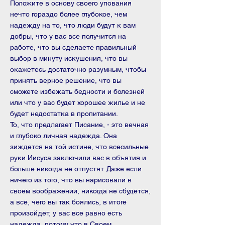
Положите в основу своего упования
нечто гораздо более глубокое, чем
надежду на то, что люди бу­дут к вам
добры, что у вас все получится на
работе, что вы сделаете пра­вильный
выбор в минуту искушения, что вы
окажетесь достаточно разум­ным, чтобы
принять верное решение, что вы
сможете избежать бедности и болезней
или что у вас будет хорошее жилье и не
будет недостатка в пропитании.
То, что предлагает Писание, - это вечная
и глубоко личная надежда. Она
зиждется на той истине, что всесильные
руки Иисуса за­ключили вас в объятия и
больше никогда не отпустят. Даже если
ничего из того, что вы нарисовали в
своем воображении, никогда не сбудется,
а все, чего вы так боялись, в итоге
произойдет, у вас все равно есть
надежда, потому что в Своем