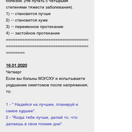
болезни. (Не путать с четырьмя
степенями тяжести заболевания).
1) -- становится лучше
2) -- становится хуже
3) -- переменное протекание
4) -- застойное протекание
===================================
===================================
========
16.01.2020
Четверг
Если вы больны МЭ/СХУ и испытываете
ухудшение симптомов после напряжения,
то:
1 - " Надейся на лучшее, планируй и
самое худшее".
2 - "Когда тебе лучше, делай то, что
делаешь в свои плохие дни".