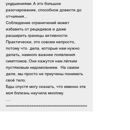
ухудшениями. А это большое
разочарование, способное довести до
отчаяния...
Соблюдение ограничений может
избавить от рецидивов и даже
расширить границы активности.
Практически, это совсем непросто,
потому что дела, которые нам нужно
делать, намного важнее появления
симптомов. Они кажутся нам лёгким
пустяковым недомоганием. На самом
деле, мы просто не приучены понимать
своё тело.
Годы спустя могу сказать, что именно эта
моя болезнь научила многому.
....
===================================
===================================
========
27.01.2020