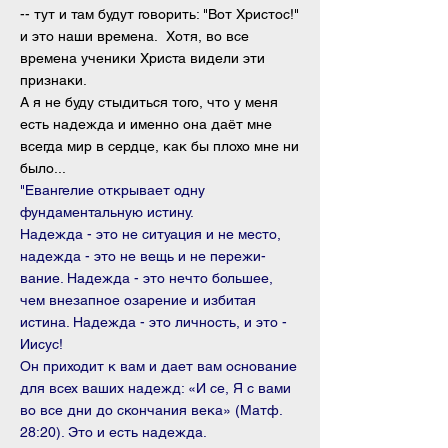
-- тут и там будут говорить: "Вот Христос!"
и это наши времена. Хотя, во все
времена ученики Христа видели эти
признаки.
А я не буду стыдиться того, что у меня
есть надежда и именно она даёт мне
всегда мир в сердце, как бы плохо мне ни
было...
"Евангелие открывает одну
фундаментальную истину.
Наде­жда - это не ситуация и не место,
надежда - это не вещь и не пережи­
вание. Надежда - это нечто большее,
чем внезапное озарение и избитая
истина. Надежда - это личность, и это -
Иисус!
Он приходит к вам и дает вам основание
для всех ваших надежд: «И се, Я с вами
во все дни до скон­чания века» (Матф.
28:20). Это и есть надежда.