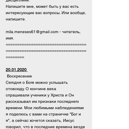
дисциплине.
Напишите мне, может быть у вас есть
интересующие вас вопросы. Или вообще,
напишите.
mila.meneses61@gmail.com
- читатель,
имя.
===================================
===================================
========
20.01.2020
Воскресение
Сегодня о Боге можно услышать
отовсюду. О кончине века
спрашивали ученики у Христа и Он
рассказывал им признаки последнего
времени. Мои любимыми наблюдениями
я поделюсь с вами на страничке "Бог и
я", а сейчас хочется сказать, Иисус
говорил, что в последние времена везде