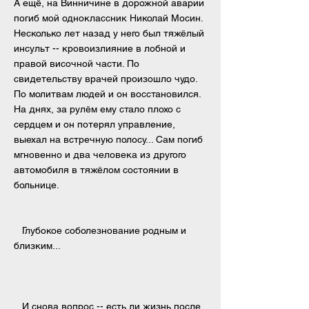
А ещё, на Винничине в дорожной аварии
погиб мой одноклассник
Николай
Мосин.
Несколько лет назад у него был тяжёлый
инсульт -- кровоизлияние в лобной и
правой височной части. По
свидетельству врачей произошло чудо.
По молитвам людей и он восстановился.
На днях, за рулём ему стало плохо с
сердцем и он потерял управление,
выехал на встречную полосу... Сам погиб
мгновенно и два человека из другого
автомобиля в тяжёлом состоянии в
больнице.
Глубокое соболезнование родным и
близким...
И снова вопрос -- есть ли жизнь после