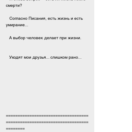
смерти?
Согласно Писания, есть жизнь и есть
умирание...
А выбор человек делает при жизни.
Уходят мои друзья... слишком рано...
===================================
===================================
========