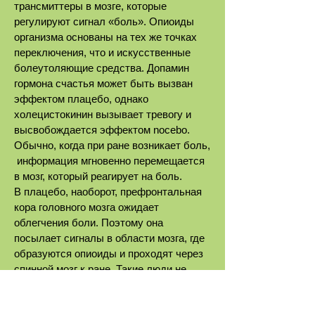
трансмиттеры в мозге, которые
регулируют сигнал «боль». Опиоиды
организма основаны на тех же точках
переключения, что и искусственные
болеутоляющие средства. Допамин
гормона счастья может быть вызван
эффектом плацебо, однако
холецистокинин вызывает тревогу и
высвобождается эффектом nocebo.
Обычно, когда при ране возникает боль,
информация мгновенно перемещается
в мозг, который реагирует на боль.
В плацебо, наоборот, префронтальная
кора головного мозга ожидает
облегчения боли. Поэтому она
посылает сигналы в области мозга, где
образуются опиоиды и проходят через
спинной мозг к ране. Такие люди не
вытесняют боль, но они фактически
смягчают ее.