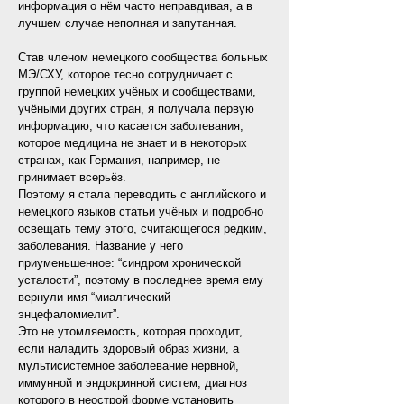
информация о нём часто неправдивая, а в
лучшем случае неполная и запутанная.
Став членом немецкого сообщества больных
МЭ/СХУ, которое тесно сотрудничает с
группой немецких учёных и сообществами,
учёными других стран, я получала первую
информацию, что касается заболевания,
которое медицина не знает и в некоторых
странах, как Германия, например, не
принимает всерьёз.
Поэтому я стала переводить с английского и
немецкого языков статьи учёных и подробно
освещать тему этого, считающегося редким,
заболевания. Название у него
приуменьшенное: “синдром хронической
усталости”, поэтому в последнее время ему
вернули имя “миалгический
энцефаломиелит”.
​Это не утомляемость, которая проходит,
если наладить здоровый образ жизни, а
мультисистемное заболевание нервной,
иммунной и эндокринной систем, диагноз
которого в неострой форме установить