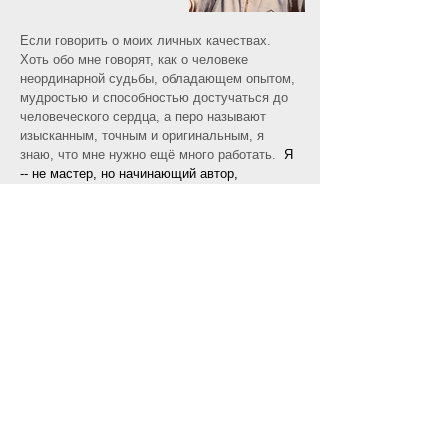
Если говорить о моих личных качествах.
Хоть обо мне говорят, как о человеке
неординарной судьбы, обладающем опытом,
мудростью и способностью достучаться до
человеческого сердца, а перо называют
изысканным, точным и оригинальным, я
знаю, что мне нужно ещё много работать.
Я
-- не мастер, но начинающий автор,
ученица.
Рада, если то, что я пишу способно
помочь человеку задуматься, вызвать
желание что-то изменить или подарить
надежду, даже просто улыбку.
Также, с моими работами можно
ознакомиться здесь:
http://www.proza.ru/avtor/mila3
и здесь:
http://viva-raphael.com/news/1846/71/chestnyj-
chetverg-s-miloj-meneses/