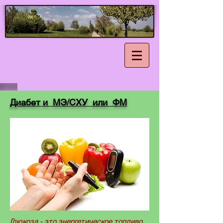
Диабет и МЭ/СХУ или ФМ
Глюкоза - это энергетическое топливо