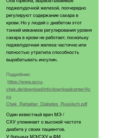
Оба гормона, вырабатываемые
поджелудочной железой, поочередно
регулируют содержание сахара в
крови. Но у людей с диабетом этот
тонкий механизм регулирования уровня
сахара в крови не работает, поскольку
поджелудочная железа частично или
полностью утратила способность
вырабатывать инсулин
.
Подробнее:
https://www.accu-
chek.de/download/info/downloadcenter/Ac
cu
Chek_Ratgeber_Diabetes_Russisch.pdf
Один известный врач MЭ /
CХУ упоминает о высокой частоте
диабета у своих пациентов.
У больных МЭ/СХУ и ФМ