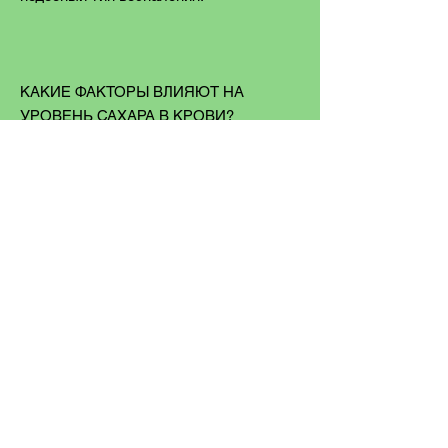
КАКИЕ ФАКТОРЫ ВЛИЯЮТ НА
УРОВЕНЬ САХАРА В КРОВИ?
Уровень сахара в крови изменяется под
действием разнообразных факторов. В
их числе:
- Потребление пищи
- Пропуск приемов пищи
- Физическая нагрузка
- Стресс
- Болезнь
- Потребление алкоголя
- Прием лекарственных средств
- Изменение привычного образа жизни
- Беременность