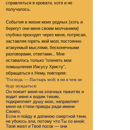
справляться в кровати, хотя и не
получалось.
События в жизни моих родных (хоть и
берегут они меня своим молчанием)
глубоко проходят через меня, потрясая,
заставляя гореть мой мозг, постоянно
атакуемый мыслями, бесконечными
разговорами, ответами... Мне
оставалось только "пленять мои
помышления Иисусу Христу",
обращаться к Нему, повторяя:
"
Господь — Пастырь мой; я ни в чем не
буду нуждаться:
Он покоит меня на злачных пажитях и
водит меня к водам тихим,
подкрепляет душу мою, направляет
меня на стези правды ради имени
Своего.
Если я пойду и долиною смертной тени,
не убоюсь зла, потому что Ты со мной;
Твой жезл и Твой посох — они