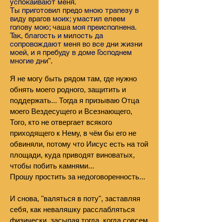
успокаивают меня.
Ты приготовил предо мною трапезу в
виду врагов моих; умастил елеем
голову мою; чаша моя преисполнена.
Так, благость и милость да
сопровождают меня во все дни жизни
моей, и я пребуду в доме Господнем
многие дни
".
Я не могу быть рядом там, где нужно
обнять моего родного, защитить и
поддержать... Тогда я призываю Отца
моего Вездесущего и Всезнающего,
Того, кто не отвергает всякого
приходящего к Нему, в чём бы его не
обвиняли, потому что Иисус есть на той
площади, куда приводят виноватых,
чтобы побить камнями...
Прошу простить за недоговоренность...
И снова, "валяться в поту", заставляя
себя, как неваляшку расслабляться
физически, засыпая тогда, когда совсем