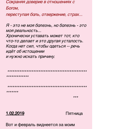
Сохраняя доверие в отношениях с
Богом,
переступая боль, отвержение,
страх...
Я - это не моя болезнь, но болезнь - это
моя реальность...
Хронически уставать может тот, кто
что-то делает и это другая усталость.
Когда нет сил, чтобы одеться -- речь
идёт об истощении
и
нужно искать причину.
**********************************************
*************
**********************************************
*******
***
1.02.2019
Пятница
Вот и февраль виднеется за моим