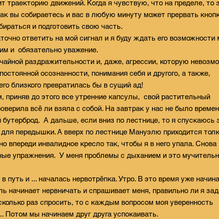
т траекторию движений. Когда я чувствую, что на пределе, то 
как вы собираетесь и вас в любую минуту может прервать кноп
бираться и подготовить свою часть.
точно ответить на мой сигнал и я буду ждать его возможности 
оим и обязательно уважение.
вычайной раздражительности и, даже, агрессии, которую невозм
остоянной осознанности, понимания себя и другого, а также,
его близкого превратилась бы в сущий ад!
 приняв до этого все утренние капсулы, свой растительный
оверила всё ли взяла с собой. На завтрак у нас не было времен
бутерброд. А дальше, если вниз по лестнице, то я спускаюсь 
 для передышки. А вверх по лестнице Мануэлю приходится тол
но впереди инвалидное кресло так, чтобы я в него упала. Снова
ые упражнения. У меня проблемы с дыханием и это мучитель
в путь и ... началась нервотрёпка. Утро. В это время уже начин
ль начинает нервничать и спрашивает меня, правильно ли я за
есколько раз спросить, то с каждым вопросом моя уверенность
.. Потом мы начинаем друг друга успокаивать.