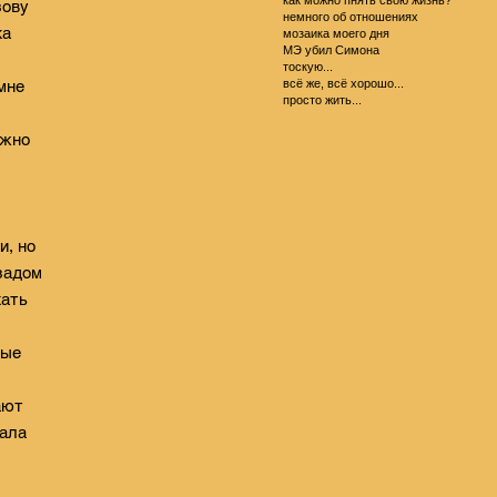
зову
немного об отношениях
ка
мозаика моего дня
МЭ убил Симона
тоскую...
всё же, всё хорошо...
мне
просто жить...
ожно
и, но
задом
кать
ные
ают
дала