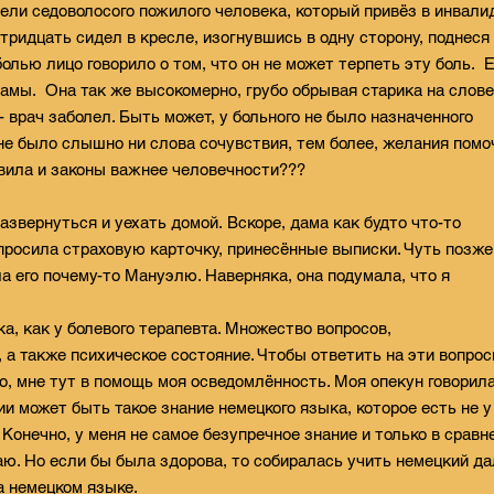
дели седоволосого пожилого человека, который привёз в инвали
тридцать сидел в кресле, изогнувшись в одну сторону, поднеся
болью лицо говорило о том, что он не может терпеть эту боль. Е
дамы. Она так же высокомерно, грубо обрывая старика на слове
- врач заболел. Быть может, у больного не было назначенного
не было слышно ни слова сочувствия, тем более, желания помоч
авила и законы важнее человечности???
развернуться и уехать домой. Вскоре, дама как будто что-то
опросила страховую карточку, принесённые выписки. Чуть позже
а его почему-то Мануэлю. Наверняка, она подумала, что я
ка, как у болевого терапевта. Множество вопросов,
 а также психическое состояние. Чтобы ответить на эти вопро
, мне тут в помощь моя осведомлённость. Моя опекун говорила
ии может быть такое знание немецкого языка, которое есть не у
 Конечно, у меня не самое безупречное знание и только в сравн
аю. Но если бы была здорова, то собиралась учить немецкий д
а немецком языке.