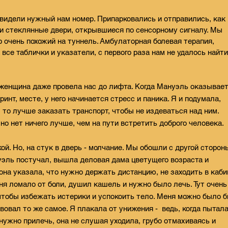
 увидели нужный нам номер. Припарковались и отправились, как
и стеклянные двери, открывшиеся по сенсорному сигналу. Мы
очень похожий на туннель. Амбулаторная болевая терапия,
 все таблички и указатели, с первого раза нам не удалось найти
женщина даже провела нас до лифта. Когда Мануэль оказывает
инт, месте, у него начинается стресс и паника. Я и подумала,
, то лучше заказать транспорт, чтобы не издеваться над ним.
но нет ничего лучше, чем на пути встретить доброго человека.
ой. Но, на стук в дверь - молчание. Мы обошли с другой сторон
уэль постучал, вышла деловая дама цветущего возраста и
на указала, что нужно держать дистанцию, не заходить в каби
ня ломало от боли, душил кашель и нужно было лечь. Тут очень
 чтобы избежать истерики и успокоить тело. Меня можно было 
вовал то же самое. Я плакала от унижения - ведь, когда пытал
 нужно прилечь, она не слушая уходила, грубо отмахиваясь и