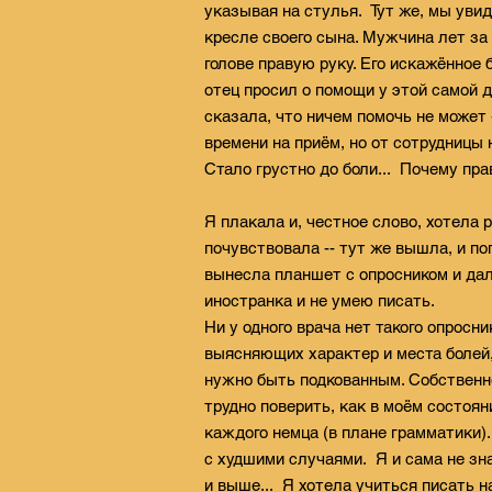
указывая на стулья. Тут же, мы уви
кресле своего сына. Мужчина лет за 
голове правую руку. Его искажённое 
отец просил о помощи у этой самой 
сказала, что ничем помочь не может 
времени на приём, но от сотрудницы 
Стало грустно до боли... Почему пр
Я плакала и, честное слово, хотела 
почувствовала -- тут же вышла, и п
вынесла планшет с опросником и дал
иностранка и не умею писать.
Ни у одного врача нет такого опросни
выясняющих характер и места болей,
нужно быть подкованным. Собственно
трудно поверить, как в моём состоян
каждого немца (в плане грамматики).
с худшими случаями. Я и сама не зн
и выше... Я хотела учиться писать н