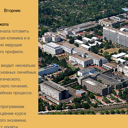
ик
кола
начала готовить
кая клиника и в
 из ведущих
го профиля.
 входит несколько
основных лечебных
гического,
ского лечения,
ебном процессе.
о программам
ждение курса
ого экзамена.
т пройти