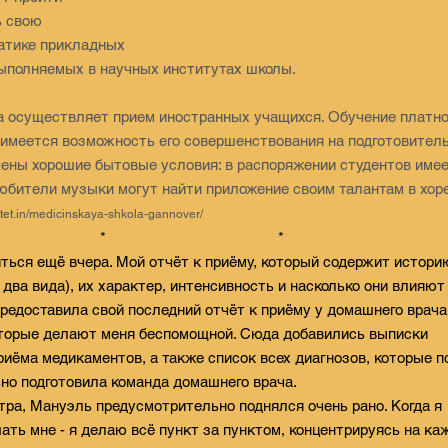
ь свою
атике прикладных
ыполняемых в научных институтах школы.
а осуществляет прием иностранных учащихся. Обучение платно
 имеется возможность его совершенствования на подготовител
чены хорошие бытовые условия: в распоряжении студентов име
юбители музыки могут найти приложение своим талантам в хоре
sitet.in/medicinskaya-shkola-gannover/
* *
иться ещё вчера. Мой отчёт к приёму, который содержит истори
 два вида), их характер, интенсивность и насколько они влияют
редоставила свой последний отчёт к приёму у домашнего врача
оторые делают меня беспомощной. Сюда добавились выписки
риёма медикаментов, а также список всех диагнозов, которые п
ьно подготовила команда домашнего врача.
утра, Мануэль предусмотрительно поднялся очень рано. Когда я
ать мне - я делаю всё пункт за пунктом, концентрируясь на к