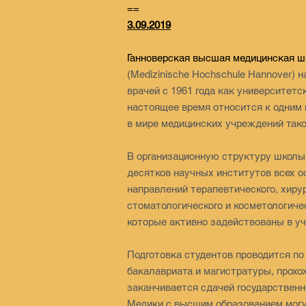
==
3.09.2019
Вторн
Ганноверская высшая медицинская ш
(Medizinische Hochschule Hannover) 
врачей с 1961 года как университетс
настоящее время относится к одним
в мире медицинских учреждений тако
В организационную структуру школы
десятков научных институтов всех 
направлений терапевтического, хирур
стоматологического и косметологиче
которые активно задействованы в уч
Подготовка студентов проводится п
бакалавриата и магистратуры, прохо
заканчивается сдачей государственн
Медики с высшим образованием могу