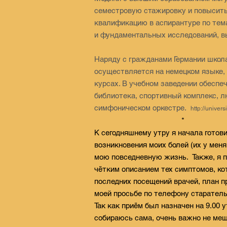
семестровую стажировку и повысит
квалификацию в аспирантуре по тем
и фундаментальных исследований, в
Наряду с гражданами Германии школ
осуществляется на немецком языке,
курсах. В учебном заведении обеспе
библиотека, спортивный комплекс, л
симфоническом оркестре.
http://univer
* 
К сегодняшнему утру я начала готов
возникновения моих болей (их у меня
мою повседневную жизнь. Также, я п
чётким описанием тех симптомов, к
последних посещений врачей, план п
моей просьбе по телефону старател
Так как приём был назначен на 9.00 
собираюсь сама, очень важно не меш