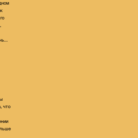
дном
 к
го
,
ь...
сы
, что
ении
альше