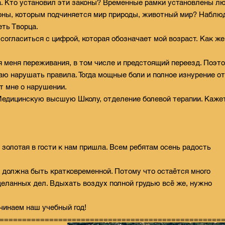
а. Кто установил эти законы? Временные рамки установлены л
коны, которым подчиняется мир природы, животный мир? Наблю
еть Творца.
согласиться с цифрой, которая обозначает мой возраст. Как же
ля меня переживания, в том числе и предстоящий переезд. Поэт
аю нарушать правила. Тогда мощные боли и полное изнурение от
т мне о нарушении.
Медицинскую высшую Школу, отделение болевой терапии. Кажет
 золотая в гости к нам пришла. Всем ребятам осень радость
а должна быть кратковременной. Потому что остаётся много
сделанных дел. Вдыхать воздух полной грудью всё же, нужно
чинаем наш учебный год!
=================================================