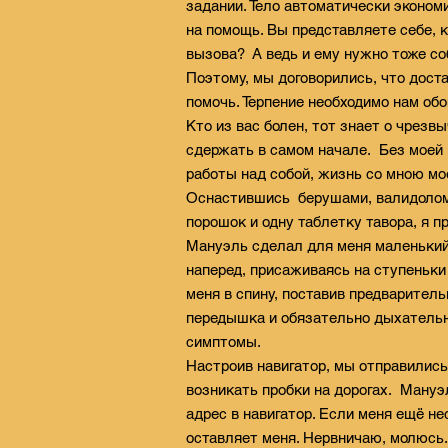
задании. Тело автоматически экономи
на помощь. Вы представляете себе, 
вызова? А ведь и ему нужно тоже со
Поэтому, мы договорились, что доста
помочь. Терпение необходимо нам об
Кто из вас болен, тот знает о чрез
сдержать в самом начале. Без моей п
работы над собой, жизнь со мною мо
Оснастившись берушами, валидолом,
порошок и одну таблетку тавора, я пр
Мануэль сделал для меня маленький 
наперед, присаживаясь на ступеньки
меня в спину, поставив предваритель
передышка и обязательно дыхательн
симптомы.
Настроив навигатор, мы отправились 
возникать пробки на дорогах. Мануэ
адрес в навигатор. Если меня ещё н
оставляет меня. Нервничаю, молюсь.