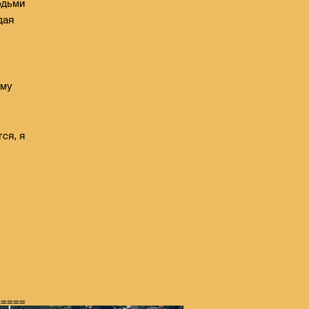
юдьми
дая
ому
ся, я
=====