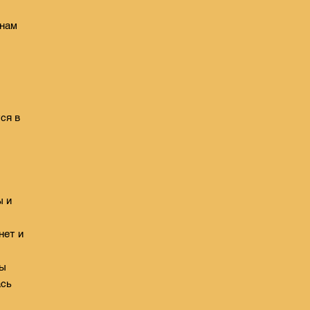
 нам
ся в
ы и
нет и
бы
ась