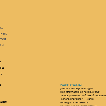
е,
ьных
ется
 и
ю
 на
 с
о
Наверх страницы
учиться никогда не поздно
моё амбулаторное лечение боли
теперь у меня есть болевой терапевт
небольшой "крэш" (Crash)
аждом
пятнадцать лет вместе
как можно пнять свою жизнь?