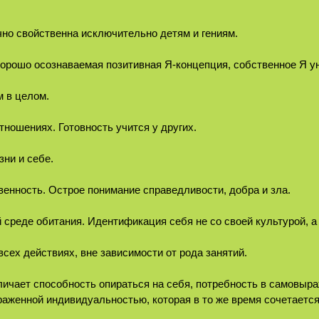
чно свойственна исключительно детям и гениям.
Хорошо осознаваемая позитивная Я-концепция, собственное Я у
м в целом.
тношениях. Готовность учится у других.
зни и себе.
венность. Острое понимание справедливости, добра и зла.
й среде обитания. Идентификация себя не со своей культурой, 
всех действиях, вне зависимости от рода занятий.
чает способность опираться на себя, потребность в самовыраж
раженной индивидуальностью, которая в то же время сочетаетс