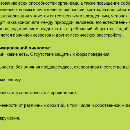
ьзованию всех способностей организма, а также повышение соб
мление к новым впечатлениям, экспансии, контролю над событ
оактуализации является естественным и врожденным, человек н
ит из-за конфликта между природой человека, его естественны
ьно, под влиянием неадекватных требований общества. Подоб
яется причиной неврозов и других психических расстройств.
изированной личности:
кими, какие есть. Отсутствие защитных форм поведения.
ьности, без влияния предрассудков, стереотипов и естественн
ему новому.
ивность и спонтанность в проявлениях.
аненности от различных событий, в том числе и собственной жиз
окружения.