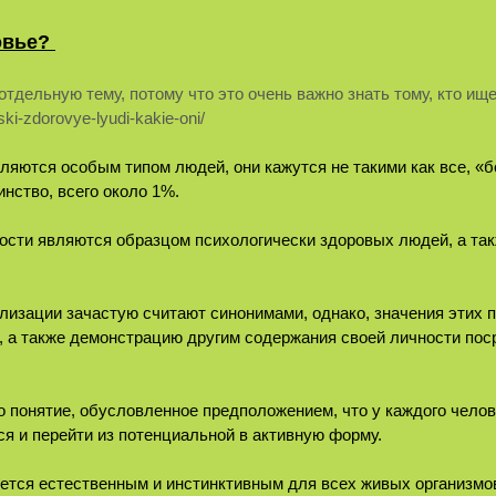
ровье?
тдельную тему, потому что это очень важно знать тому, кто ищ
ski-zdorovye-lyudi-kakie-oni/
яются особым типом людей, они кажутся не такими как все, «б
нство, всего около 1%.
сти являются образцом психологически здоровых людей, а так
лизации зачастую считают синонимами, однако, значения этих 
, а также демонстрацию другим содержания своей личности пос
о понятие, обусловленное предположением, что у каждого чело
ся и перейти из потенциальной в активную форму.
ется естественным и инстинктивным для всех живых организмо