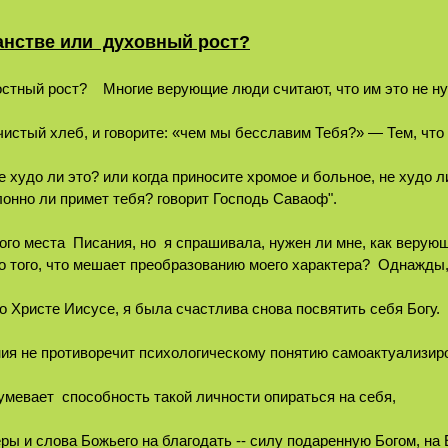
анстве или духовный рост?
тный рост? Многие верующие люди считают, что им это не ну
истый хлеб, и говорите: «чем мы бесславим Тебя?» — Тем, что 
е худо ли это? или когда приносите хромое и больное, не худо л
лонно ли примет тебя? говорит Господь Саваоф".
того места Писания, но я спрашивала, нужен ли мне, как верую
о того, что мешает преобразованию моего характера? Однажды,
о Христе Иисусе, я была счастлива снова посвятить себя Богу.
ния не противоречит психологическому понятию самоактуализир
умевает способность такой личности опираться на себя,
ры и слова Божьего на благодать -- силу подаренную Богом, на 