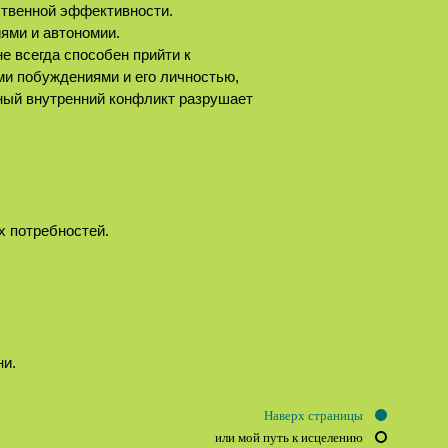
ственной эффективности.
иями и автономии.
е всегда способен прийти к
ми побуждениями и его личностью,
ный внутренний конфликт разрушает
ых потребностей.
ни.
Наверх страницы
или мой путь к исцелению