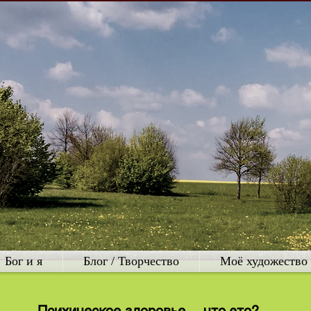
Бог и я
Блог / Творчество
Моё художество