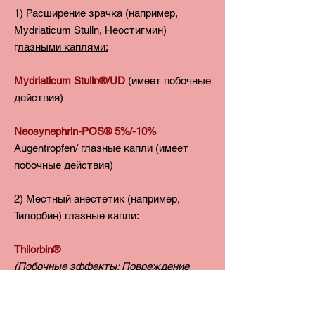
1) Расширение зрачка (например,
Mydriaticum Stulln, Неостигмин)
г
лазными каплями:
Mydriaticum Stulln®/UD
(имеет побочные
действия)
Neosynephrin-POS® 5%/-10%
Augentropfen/ глазные капли (имеет
побочные действия)
2) Местный анестетик (например,
Тилорбин) глазные капли:
Thilorbin®
(Побочные эффекты: Повреждение
роговицы с образованием рубцов и
перфорацией в глаз,