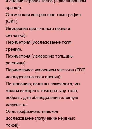
и
задний отрезок глаза (с расширением
зрачка).
Оптическая когерентная томография
(ОКТ).
Измерение зрительного нерва и
сетчатки).
Периметрия (исследование поля
зрения).
Пахиметрия (измерение толщины
роговицы).
Периметрия с удвоением частоты (FDT,
исследование поля зрения).
По желанию, если вы пожелаете, мы
можем измерить т
емпературу тела,
собрать для обследования с
лезную
жидкость.
Электрофизиологическое
исследование (получение нервных
токов).