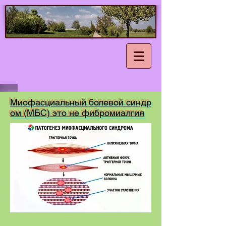
Миофасциальный болевой синдр
ом (МБС) это не фибромиалгия