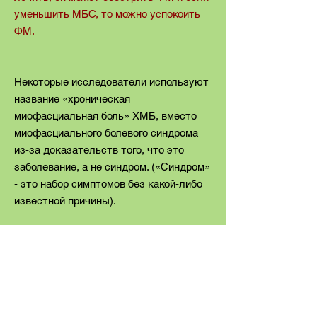
уменьшить MБС, то можно успокоить
ФМ.
Некоторые исследователи используют
название «хроническая
миофасциальная боль» ХМБ, вместо
миофасциального болевого синдрома
из-за доказательств того, что это
заболевание, а не синдром. («Синдром»
- это набор симптомов без какой-либо
известной причины).
К
сведению
При MБС - миофасциальном болевом
синдроме развиваются мышцы и
соединительные ткани (которые