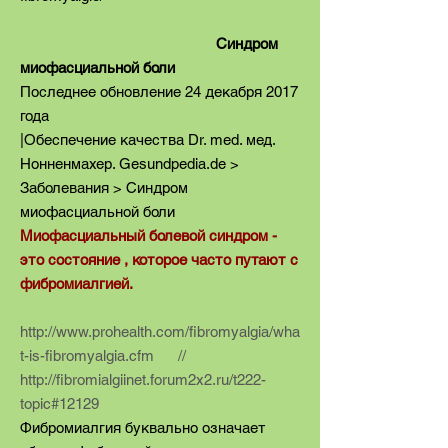
Синдром
миофасциальной боли
Последнее обновление 24 декабря 2017
года
|Обеспечение качества Dr. med. мед.
Нонненмахер. Gesundpedia.de >
Заболевания > Синдром
миофасциальной боли
Миофасциальный болевой синдром -
это состояние , которое часто путают с
фибромиалгией.
http://www.prohealth.com/fibromyalgia/wha
t-is-fibromyalgia.cfm
//
http://fibromialgiinet.forum2x2.ru/t222-
topic#12129
Фибромиалгия буквально означает