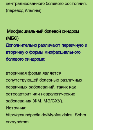
централизованного болевого состояния.
(перевод Ульяны)
Миофасциальный болевой синдром
(МБС)
Дополнительно различают первичную и
вторичную формы миофасциального
болевого синдрома:
вторичная форма является
сопутствующей болезнью различных
первичных заболеваний
, таких как
остеоартрит или неврологические
заболевания (ФМ, МЭ/СХУ).
Источник:
http://gesundpedia.de/Myofasziales_Schm
erzsyndrom