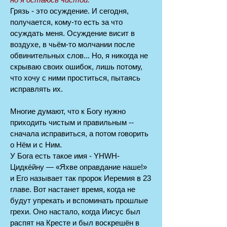
Грязь - это осуждение. И сегодня,
получается, кому-то есть за что
осуждать меня. Осуждение висит в
воздухе, в чьём-то молчании после
обвинительных слов... Но, я никогда не
скрываю своих ошибок, лишь потому,
что хочу с ними проститься, пытаясь
исправлять их.
Многие думают, что к Богу нужно
приходить чистым и правильным --
сначала исправиться, а потом говорить
о Нём и с Ним.
У Бога есть такое имя - YHWH-
Цидке́йну — «Яхве оправдание наше!»
и Его называет так пророк Иеремия в 23
главе. Вот настанет время, когда не
будут упрекать и вспоминать прошлые
грехи. Оно настало, когда Иисус был
распят на Кресте и был воскрешён в