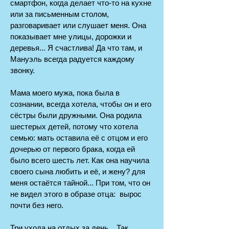
смартфон, когда делает что-то на кухне
или за письменным столом,
разговаривает или слушает меня. Она
показывает мне улицы, дорожки и
деревья... Я счастлива! Да что там, и
Мануэль всегда радуется каждому
звонку.
Мама моего мужа, пока была в
сознании, всегда хотела, чтобы он и его
сёстры были дружными. Она родила
шестерых детей, потому что хотела
семью: мать оставила её с отцом и его
дочерью от первого брака, когда ей
было всего шесть лет. Как она научила
своего сына любить и её, и жену? для
меня остаётся тайной... При том, что он
не видел этого в образе отца: вырос
почти без него.
Три ухода на отдых за день... Так