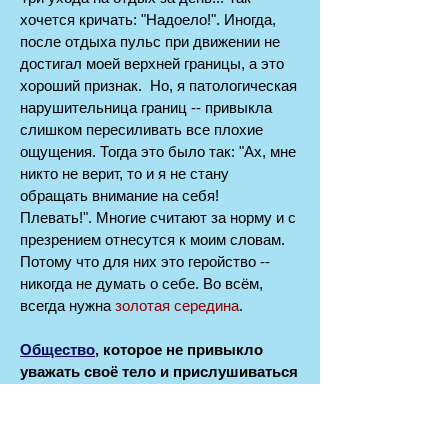
хочется кричать: "Надоело!". Иногда,
после отдыха пульс при движении не
достигал моей верхней границы, а это
хороший признак. Но, я патологическая
нарушительница границ -- привыкла
слишком пересиливать все плохие
ощущения. Тогда это было так: "Ах, мне
никто не верит, то и я не стану
обращать внимание на себя!
Плевать!".
Многие считают за норму и с
презрением отнесутся к моим словам.
Потому что для них это геройство --
никогда не думать о себе. Во всём,
всегда нужна
золотая середина
.
Общество
, которое не привыкло
уважать своё тело и прислушиваться
к нему, давая телу своевременный
отдых,
принимает за простую лень
болезнь, которая требует такого