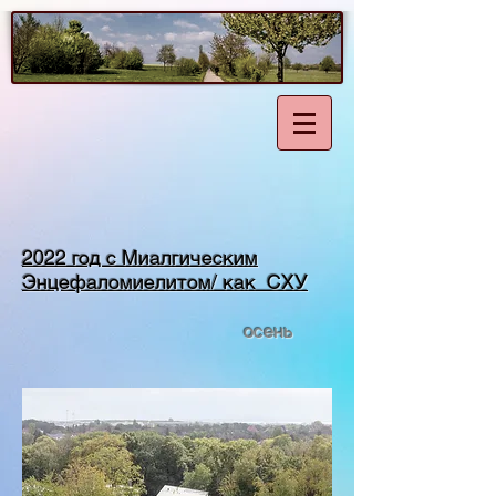
2022 год с Миалгическим
Энцефаломиелитом/ как
СХУ
осень