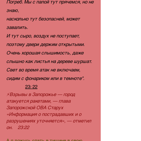
Погреб. Мы с папой тут прячемся, но не
знаю,
насколько тут безопасней, может
завалить.
И тут сыро, воздух не поступает,
поэтому двери держим открытыми.
Очень хорошая слышимость, даже
слышно как листья на дереве шуршат.
Свет во время атак не включаем,
сидим с фонариком или в темноте".
23: 22
⚡️Взрывы в Запорожье — город
атакуется ракетами, — глава
Запорожской ОВА Старух
«Информация о пострадавших и о
разрушениях уточняется», — отметил
он. 23:22
А я ложусь спать в тишине в свою