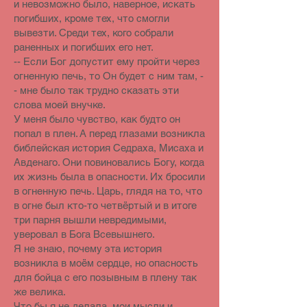
и невозможно было, наверное, искать
погибших, кроме тех, что смогли
вывезти. Среди тех, кого собрали
раненных и погибших его нет.
-- Если Бог допустит ему пройти через
огненную печь, то Он будет с ним там, -
- мне было так трудно сказать эти
слова моей внучке.
У меня было чувство, как будто он
попал в плен. А перед глазами возникла
библейская история Седраха, Мисаха и
Авденаго. Они повиновались Богу, когда
их жизнь была в опасности. Их бросили
в огненную печь. Царь, глядя на то, что
в огне был кто-то четвёртый и в итоге
три парня вышли невредимыми,
уверовал в Бога Всевышнего.
Я не знаю, почему эта история
возникла в моём сердце, но опасность
для бойца с его позывным в плену так
же велика.
Что бы я не делала, мои мысли и