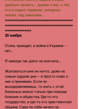
удобную кровать... думаю о них, о тех,
кто в сырых подвалах, холодных
окопах, под завалами...
===============================
===============================
============
30 ноября
Осень проходит, а война в Украине --
нет...
Я никогда так долго не молчала...
Жаловаться мне не начто, даже на
самые худшие дни -- я просто знаю о
них и принимаю. Если не
выздоравливаешь, то жить с этой
болезнью можно только при помощи
близких и общества. Где-то это
государство, а где-то это христианская
община. Само по себе ничего не