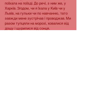
поїхала на поїзді. До речі, з ним же, у
Харків. Згодом, чи я їхала у Київ чи у
Львів, на гульки чи по навчанню, тато
завжди мене зустрічав і проводжав. Ми
разом тупцяли на морозі, ховалися від
дощу і щурилися від сонця.
Сніжить уже другий день вряд і місто,
відверто, виглядає чарівно. Але мене
трясе кожен раз, коли усвідомлюю, що
в цьому листопаді на мені ті самі
березневі черевики, та сама куртка, ті
самі джинси і колготи. Все те, в чому я
разом з сестрами 6 год. чекали
евакуаційний потяг на львівському
вокзалі у березневі -7. Сніг ніби не
танув, ніби не було спеки.
Сніг морозить в мені, страхом скручує
нутрощі. Десь мерзне мій тато. Але
якщо мерзне, значить живий.
P.S. Ми з татом у 2017 р.