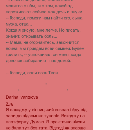
молитва о нём, и о том, какой ад
переживают сейчас моя дочь и внуки...
-- Господи, помоги нам найти его, сына,
мужа, отца...
Когда я рисую, мне легче. Но писать,
значит, открывать боль...
-- Мама, не огорчайтесь, закончится
война, мы приедем всей семьёй. Будем
грилить, -- успокаивал он меня, когда
девочек забирали от нас домой.
-- Господи, если воля Твоя...
*
* *
Darina Ivantsova
2 д.
·
Я заходжу у вінницький вокзал і йду від
зали до підземних тунелів. Виходжу на
платформу. Думаю. Я практично ніколи
не була тут без тата. Відтоді як вперше