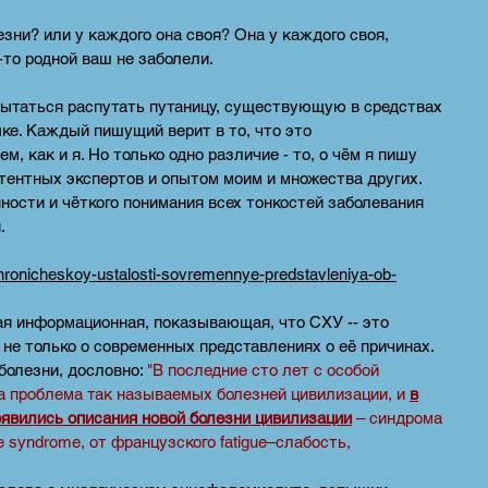
езни? или у каждого она своя? Она у каждого своя,
о-то родной ваш не заболели.
ытаться распутать путаницу, существующую в средствах
ке. Каждый пишущий верит в то, что это
, как и я. Но только одно различие - то, о чём я пишу
ентных экспертов и опытом моим и множества других.
нности и чёткого понимания всех тонкостей заболевания
н.
m-hronicheskoy-ustalosti-sovremennye-predstavleniya-ob-
ая информационная, показывающая, что СХУ -- это
а не только о современных представлениях о её причинах.
 болезни, дословно:
"В последние сто лет с особой
а проблема так называемых болезней цивилизации, и
в
оявились описания новой болезни цивилизации
– синдрома
e syndrome, от французского fatigue–слабость,