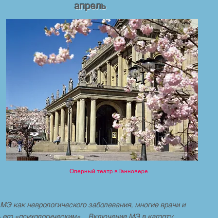
апрель
Оперный театр в Ганновере
MЭ как неврологического заболевания, многие врачи и
 его «психологическим». Включение MЭ в кагорту