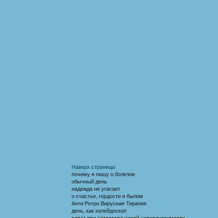
Наверх страницы
почему я пишу о болезни
обычный день
надежда не угасает
о счастье, гордости и былом
Анти Ретро Вирусная Терапия
день, как калейдоскоп
совет при ортостатической непереносимости