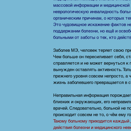
массовой информации и медицинской 
неврологическую инвалидность больн
органическим причинам, о которых т
Это чудовищное искажение фактов не
поддержании болезни, но ещё и осво
больными от заботы о тех, кто дейст
Заболев МЭ, человек теряет свою пр
Чем больше он пересиливает себя, ст
справляется и не может вернуться к 
вынужден оставлять активность. Толь
прежнего уровня совсем непросто, а 
жизнь заболевшего превращается в су
Неправильная информация порождает 
близких и окружающих, его неправил
врачей. Следовательно, больной не по
происходит совсем не то, о чём ему г
Такому больному приходится каждый 
действия болезни и медицинского не