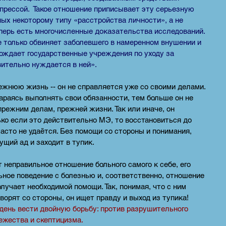
прессой. Такое отношение приписывает эту серьезную
ых некоторому типу «расстройства личности», а не
еперь есть многочисленные доказательства исследований.
 только обвиняет заболевшего в намеренном внушении и
бождает государственные учреждения по уходу за
вительно нуждается в ней».
ежнюю жизнь -- он не справляется уже со своими делами.
араясь выполнять свои обязанности, тем больше он не
прежним делам, прежней жизни. Так или иначе, он
ко если это действительно МЭ, то восстановиться до
часто не удаётся. Без помощи со стороны и понимания,
щий ад и заходит в тупик.
неправильное отношение больного самого к себе, его
ьное поведение с болезнью и, соответственно, отношение
лучает необходимой помощи. Так, понимая, что с ним
оворят со стороны, он ищет правду и выход из тупика!
день вести двойную борьбу: против разрушительного
вежества и скептицизма.