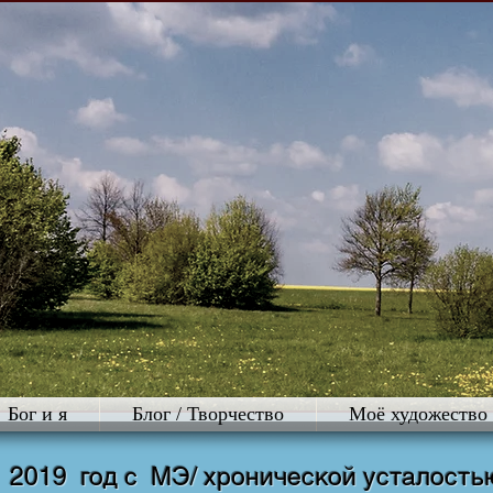
Бог и я
Блог / Творчество
Моё художество
019 год с МЭ/ хронической усталость