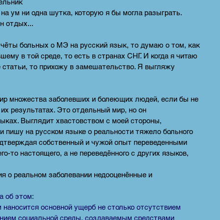
ник
т на ум ни одна шутка, которую я бы могла разыграть.
 отдых...
чёты больных о МЭ на русский язык, то думаю о том, как
ему в той среде, то есть в странах СНГ. И когда я читаю
 статьи, то прихожу в замешательство. Я выгляжу
ир множества заболевших и болеющих людей, если бы не
их результатах. Это отдельный мир, но он
зыках. Выглядит хвастовством с моей стороны,
 и пишу на русском языке о реальности тяжело больного
дтверждая собственный и чужой опыт переведенными
го-то настоящего, а не переведённого с других языков,
ия о реальном заболевании недооценённые и
а об этом:
 наносится основной ущерб не столько отсутствием
ением социальной среды, создаваемым средствами