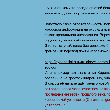
Нужна ли кому-то правда об этой бол
наверное, до тех пор, пока вы или кт
Чувствую свою ответственность, поп
массовой информации на русском язы
самая правильная информация. Впрочем
подтверждается публикациями компет
Это тот случай, когда без осведомлё
грамотный перевод почти невозможе
https://cyberleninka.ru/article/v/sindro
etiologii
Или например, вот эта статья. Хорош
болезнь, а не просто синдром. Но, он
В самом её начале идёт речь о новой
остротой перед человечеством вcтал
последней четверти прошлого века п
хронической усталости (Chronic fatigu
усталость)".