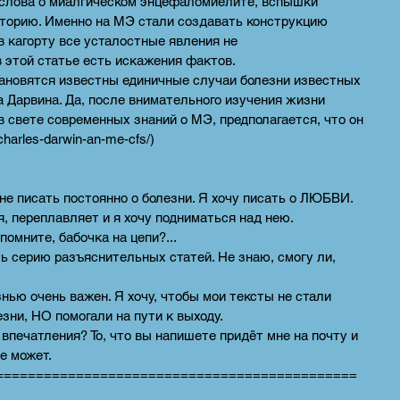
и слова о миалгическом энцефаломиелите, вспышки
сторию. Именно на МЭ стали создавать конструкцию
в кагорту все усталостные явления не
 этой статье есть искажения фактов.
тановятся известны единичные случаи болезни известных
 Дарвина. Да, после внимательного изучения жизни
 в свете современных знаний о МЭ, предполагается, что он
-charles-darwin-an-me-cfs/)
 не писать постоянно о болезни. Я хочу писать о ЛЮБВИ.
, переплавляет и я хочу подниматься над нею.
помните, бабочка на цепи?...
ть серию разъяснительных статей. Не знаю, смогу ли,
нью очень важен. Я хочу, чтобы мои тексты не стали
езни, НО помогали на пути к выходу.
впечатления? То, что вы напишете придёт мне на почту и
е может.
=============================================