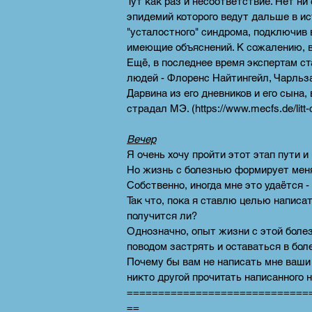
Тут как раз и несоответствие. Нет н
эпидемий которого ведут дальше в и
"усталостного" синдрома, подключив 
имеющие объяснений. К сожалению, в
Ещё, в последнее время экспертам с
людей - Флоренс Найтингейл, Чарльза
Дарвина из его дневников и его сына,
страдал МЭ. (
https://www.mecfs.de/litt
Вечер
Я очень хочу пройти этот этап пути и
Но жизнь с болезнью формирует меня
Собственно, иногда мне это удаётся - 
Так что, пока я ставлю целью написа
получится ли?
Однозначно, опыт жизни с этой болез
поводом застрять и оставаться в бол
Почему бы вам не написать мне ваши 
никто другой прочитать написанного н
=============================
==