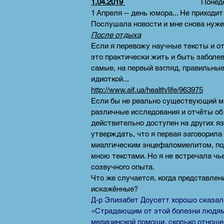
1.04.2019
Понедель
1 Апреля -- день юмора... Не приходи
Послушала новости и мне снова нужен
После отдыха
Если я перевожу научные тексты и от
это практически жить и быть заболевш
самые, на первый взгляд, правильные
идиоткой...
http://www.aif.ua/health/life/963975
Если бы не реально существующий м
различные исследования и отчёты об 
действительно доступен на других я
утверждать, что я первая заговорила
миалгическим энцефаломиелитом, по
мною текстами. Но я не встречала чье
созвучного опыта.
Что же случается, когда представлен
искажённые?
Д-р Элизабет Доусетт хорошо сказал
«Страдающим от этой болезни людям
медицинской помощи, сколько отнош