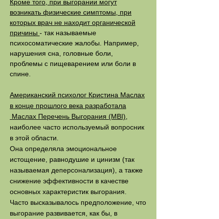
Кроме того, при выгорании могут
возникать физические симптомы, при
которых врач не находит органической
причины
- так называемые
психосоматические жалобы. Например,
нарушения сна, головные боли,
проблемы с пищеварением или боли в
спине.
Американский психолог Кристина Маслах
в конце прошлого века разработала
Маслах Перечень Выгорания (MBI)
,
наиболее часто используемый вопросник
в этой области.
Она определяла эмоциональное
истощение, равнодушие и цинизм (так
называемая деперсонализация), а также
снижение эффективности в качестве
основных характеристик выгорания.
Часто высказывалось предположение, что
выгорание развивается, как бы, в