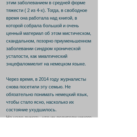
этим заболеванием в средней форме
тяжести ( 2 из 4-х). Тогда, в свободное
время она работала над книгой, в
которой собрала большой и очень
ценный материал об этом мистическом,
скандальном, позорно приуменьшенном
заболевании синдром хронической
усталости, как миалгический
энцефаломиелит на немецком языке.
Через время, в 2014 году журналисты
снова посетили эту семью. Не
обязательно понимать немецкий язык,
чтобы стало ясно, насколько их
состояние ухудшилось.
Не надо думать, что их родители ничего
не предпринимали и не предпринимают,
а в их жизни было физиотерапии,