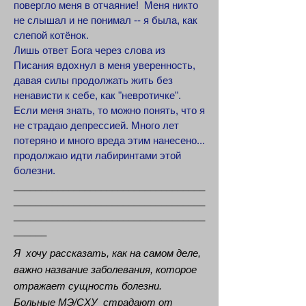
повергло меня в отчаяние! Меня никто
не слышал и не понимал -- я была, как
слепой котёнок.
Лишь ответ Бога через слова из
Писания вдохнул в меня уверенность,
давая силы продолжать жить без
ненависти к себе, как "невротичке".
Если меня знать, то можно понять, что я
не страдаю депрессией. Много лет
потеряно и много вреда этим нанесено...
продолжаю идти лабиринтами этой
болезни.
___________________________________
___________________________________
___________________________________
______
Я хочу рассказать, как на самом деле,
важно название заболевания, которое
отражает сущность болезни.
Больные МЭ/СХУ страдают от