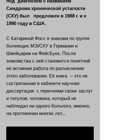
под диагнозом с названием
Синдрома хронической усталости
(СХУ) был предложен в 1988 г. и к
1990 году в США.
С Катариной Фосс я знакома по группе
болеющих МЭ/СХУ в Германии и
Швейцарии на ФейсБуке. После
знакомства с ней становится понятной
её активная работа по разъяснению
этого заболевания. Её книга -- это не
состряпанная в кабинете научная
диссертация с перечнями своих заслуг
и титулов, человека, который не
наблюдал ни одного больного, именно,
на протяжении многих лет...