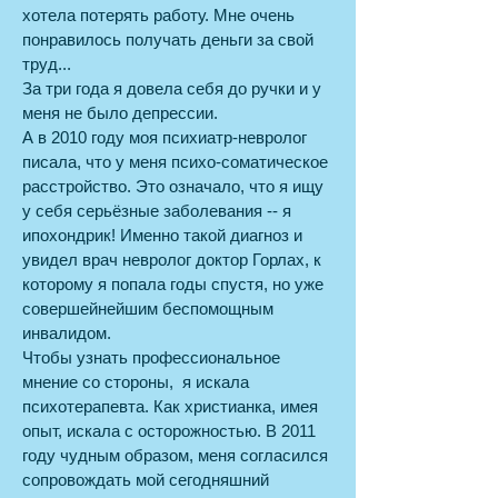
хотела потерять работу. Мне очень
понравилось получать деньги за свой
труд...
За три года я довела себя до ручки и у
меня не было депрессии.
А в 2010 году моя психиатр-невролог
писала, что у меня психо-соматическое
расстройство. Это означало, что я ищу
у себя серьёзные заболевания -- я
ипохондрик! Именно такой диагноз и
увидел врач невролог доктор Горлах, к
которому я попала годы спустя, но уже
совершейнейшим беспомощным
инвалидом.
Чтобы узнать профессиональное
мнение со стороны, я искала
психотерапевта. Как христианка, имея
опыт, искала с осторожностью. В 2011
году чудным образом, меня согласился
сопровождать мой сегодняшний