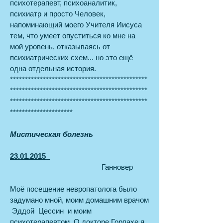
психотерапевт, психоаналитик,
психиатр и просто Человек,
напоминающий моего Учителя Иисуса
тем, что умеет опуститься ко мне на
мой уровень, отказываясь от
психиатрических схем... но это ещё
одна отдельная история.
**********************************************
**********************************************
**********************************************
*********************
Мистическая болезнь
23.01.2015
Ганновер
Моё посещение невропатолога было
задумано мной, моим домашним врачом
Эддой Цессин и моим
психотерапевтом. О докторе Горлахе я