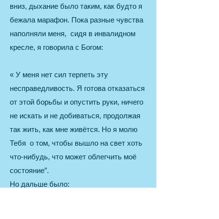
вниз, дыхание было таким, как будто я
бежала марафон. Пока разные чувства
наполняли меня, сидя в инвалидном
кресле, я говорила с Богом:
« У меня нет сил терпеть эту
несправедливость. Я готова отказаться
от этой борьбы и опустить руки, ничего
не искать и не добиваться, продолжая
так жить, как мне живётся. Но я молю
Тебя о том, чтобы вышло на свет хоть
что-нибудь, что может облегчить моё
состояние”.
Но дальше было:
когда я оказалась напротив к лицу
доктора, он сказал мне, что не видел ни
разу ещё пациента с позвоночной