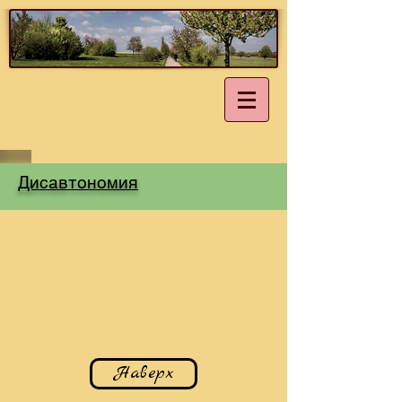
Дисавтономия
Наверх