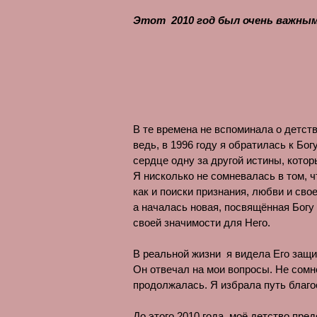
Этот 2010 год был очень важным 
В те времена не вспоминала о детств
ведь, в 1996 году я обратилась к Бо
сердце одну за другой истины, котор
Я нисколько не сомневалась в том, ч
как и поиски признания, любви и сво
а началась новая, посвящённая Богу
своей значимости для Него.
В реальной жизни я видела Его защит
Он отвечал на мои вопросы. Не сомне
продолжалась. Я избрала путь благо
До этого 2010 года, моё детство пр