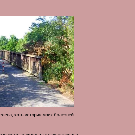
целена, хоть история моих болезней
и юности, я думала, что чувствовала