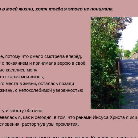
в моей жизни, хотя тогда я этого не понимала.
е, потому что смело смотрела вперёд,
гу с покаянием и принимала верою в своё
ые касались меня.
то старая моя жизнь,
его места в жизни, осталась позади
 жизнь, с
непоколебимой уверенностью
у и заботу обо мне,
валась я, как и сегодня, в том, что ранами Иисуса Христа я ис
словения, расторгнув узы проклятия.
едставлялось мне размытым серым пятном. Вспоминая о детстве 