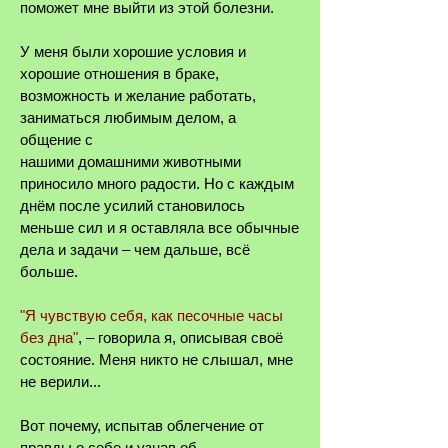
поможет мне выйти из этой болезни.
У меня были хорошие условия и
хорошие отношения в браке,
возможность и желание работать,
заниматься любимым делом, а
общение с
нашими
домашними
животными
приносило много радости. Но с каждым
днём после усилий становилось
меньше сил и я оставляла все обычные
дела и задачи ‒ чем дальше, всё
больше.
"Я чувствую себя, как песочные часы
без дна"
,
‒ говорила я, описывая своё
состояние. Меня никто не слышал, мне
не верили...
Вот почему, испытав облегчение от
правды о себе и узнав об