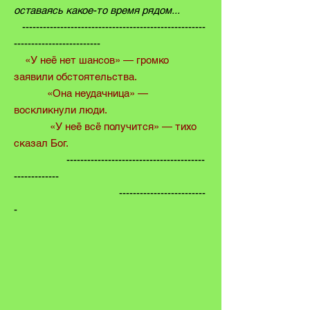
оставаясь какое-то время рядом...
-----------------------------------------------------
-------------------------
«У неё нет шансов» — громко
заявили обстоятельства.
«Она неудачница» —
воскликнули люди.
«У неё всё получится» — тихо
сказал Бог.
----------------------------------------
-------------
-------------------------
-