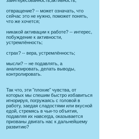
заинтересованность,активность;
отвращение? -- может означать, что
сейчас это не нужно, поможет понять,
что же хочется;
никакой активации к работе? -- интерес,
побуждение к активности,
устремлённость;
страх? -- вера, устремлённость;
мысли? -- не подавлять, а
анализировать, делать выводы,
контролировать.
Так что, эти "плохие" чувства, от
которых мы спешим быстро избавиться
игнорируя, погружаясь с головой в
работу, заедая сладостями или вкусной
едой, стремясь в чьи-то объятия,
подавляя их навсегда, оказывается
призваны двигать нас к дальнейшему
развитию?