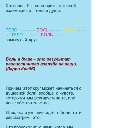
Хотелось бы поговорить о тесной
взаимосвязи тела и души:
ТЕЛО
-----------
БОЛЬ
---------
ДУША
-----
---
ТЕЛО
-----------
БОЛЬ
---------
замкнутый круг
Боль в душе – это результат
реалистичного взгляда на вещи.
(Ларри Крабб)
Причём этот круг может начинаться с
душевной боли, вообще с чувств,
которыми мы реагируем на те, или
иные обстоятельства.
Итак, если уж речь идёт о боли, то и
рассмотрим это:
Что происходит с нами, когда мы