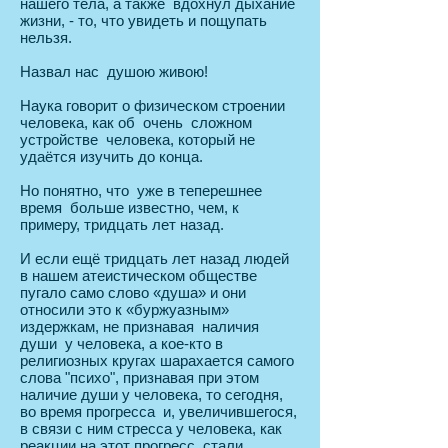
нашего тела, а также вдохнул дыхание
жизни, - то, что увидеть и пощупать
нельзя.
Назвал нас душою живою!
Наука говорит о физическом строении
человека, как об очень сложном
устройстве человека, который не
удаётся изучить до конца.
Но понятно, что уже в теперешнее
время больше известно, чем, к
примеру, тридцать лет назад.
И если ещё тридцать лет назад людей
в нашем атеистическом обществе
пугало само слово «душа» и они
относили это к «буржуазным»
издержкам, не признавая наличия
души у человека, а кое-кто в
религиозных кругах шарахается самого
слова "психо", признавая при этом
наличие души у человека, то сегодня,
во время прогресса и, увеличившегося,
в связи с ним стресса у человека, как
реакции на этот прогресс, стали