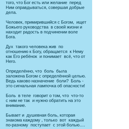
того, что Бог есть или желание перед
Ним оправдываться, совершая добрые
дела.
Человек, примирившийся с Богом, ищет
Божьего руководства в своей жизни и
находит радость в подчинении воле
Бога.
Дух такого человека жив по
отношению к Богу, обращается к Нему
как Его ребёнок и понимает всё, что от
Него.
Определённо, что боль была
заложена Богом с определённой целью.
Ведь каково назначение боли? Боль -
это сигнальная лампочка об опасности!
Боль в теле говорит о том, что что-то
с ним не так и нужно обратить на это
внимание.
Бывает и душевная боль, которая
знакома каждому , только вот каждый
по-разному поступает с этой болью….