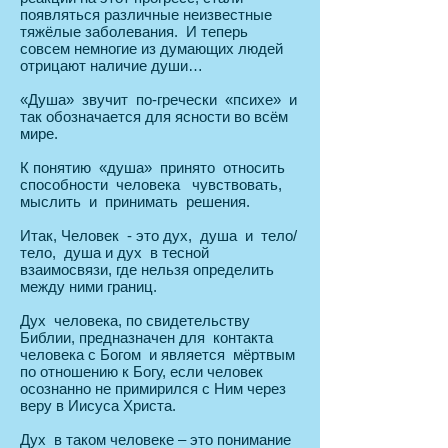
появляться различные неизвестные
тяжёлые заболевания. И теперь
совсем немногие из думающих людей
отрицают наличие души…
«Душа» звучит по-гречески «психе» и
так обозначается для ясности во всём
мире.
К понятию «душа» принято относить
способности человека чувствовать,
мыслить и принимать решения.
Итак, Человек - это дух, душа и тело/
тело, душа и дух в тесной
взаимосвязи, где нельзя определить
между ними границ.
Дух человека, по свидетельству
Библии, предназначен для контакта
человека с Богом и является мёртвым
по отношению к Богу, если человек
осознанно не примирился с Ним через
веру в Иисуса Христа.
Дух в таком человеке – это понимание