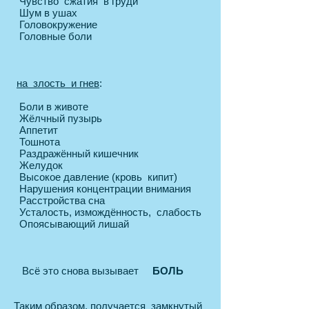
Чувство сжатия в груди
Шум в ушах
Головокружение
Головные боли
на злость и гнев
:
Боли в животе
Жёлчный пузырь
Аппетит
Тошнота
Раздражённый кишечник
Желудок
Высокое давление (кровь кипит)
Нарушения концентрации внимания
Расстройства сна
Усталость, измождённость, слабость
Опоясывающий лишай
Всё это снова вызывает
БОЛЬ
Таким образом, получается замкнутый