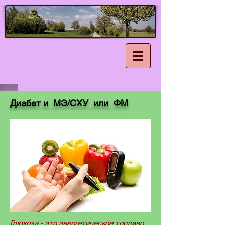
Диабет и МЭ/СХУ или ФМ
Глюкоза - это энергетическое топливо