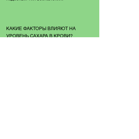
КАКИЕ ФАКТОРЫ ВЛИЯЮТ НА
УРОВЕНЬ САХАРА В КРОВИ?
Уровень сахара в крови изменяется под
действием разнообразных факторов. В
их числе:
- Потребление пищи
- Пропуск приемов пищи
- Физическая нагрузка
- Стресс
- Болезнь
- Потребление алкоголя
- Прием лекарственных средств
- Изменение привычного образа жизни
- Беременность