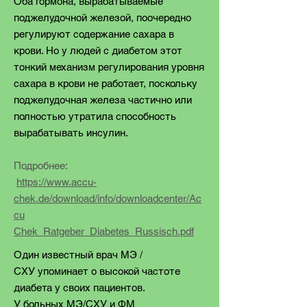
Оба гормона, вырабатываемые
поджелудочной железой, поочередно
регулируют содержание сахара в
крови. Но у людей с диабетом этот
тонкий механизм регулирования уровня
сахара в крови не работает, поскольку
поджелудочная железа частично или
полностью утратила способность
вырабатывать инсулин
.
Подробнее:
https://www.accu-
chek.de/download/info/downloadcenter/Ac
cu
Chek_Ratgeber_Diabetes_Russisch.pdf
Один известный врач MЭ /
CХУ упоминает о высокой частоте
диабета у своих пациентов.
У больных МЭ/СХУ и ФМ