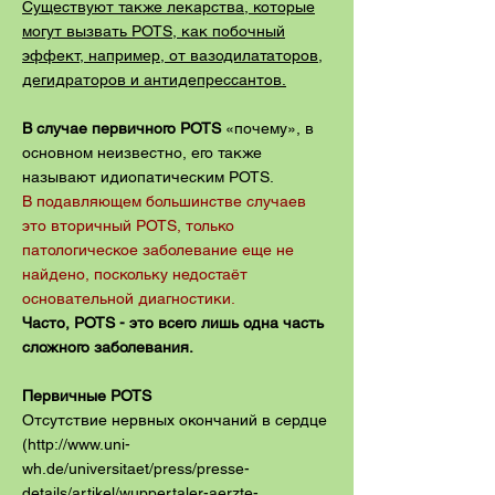
Существуют также лекарства, которые
могут вызвать POTS, как побочный
эффект, например, от вазодилататоров,
дегидраторов и антидепрессантов.
В случае первичного POTS
«почему», в
основном неизвестно, его также
называют идиопатическим POTS.
В подавляющем большинстве случаев
это вторичный POTS, только
патологическое заболевание еще не
найдено, поскольку недостаёт
основательной диагностики.
Часто, POTS - это всего лишь одна часть
сложного заболевания.
Первичные POTS
Отсутствие нервных окончаний в сердце
(
http://www.uni-
wh.de/universitaet/press/presse-
details/artikel/wuppertaler-aerzte-