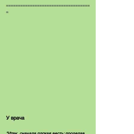
===================================
=
У врача
"Итак, сначала плохая весть: проделав