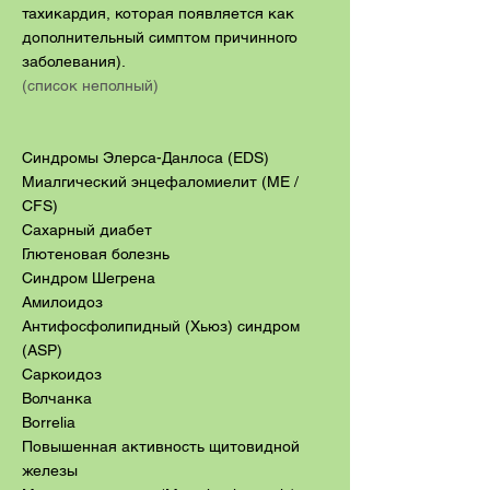
тахикардия, которая появляется как
дополнительный симптом причинного
заболевания).
(список неполный)
Синдромы Элерса-Данлоса (EDS)
Миалгический энцефаломиелит (ME /
CFS)
Сахарный диабет
Глютеновая болезнь
Синдром Шегрена
Амилоидоз
Антифосфолипидный (Хьюз) синдром
(ASP)
Саркоидоз
Волчанка
Borrelia
Повышенная активность щитовидной
железы