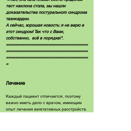
тест наклона стола, мы нашли
доказательства постурального синдрома
тахикардии.
А сейчас, хорошая новость: я не верю в
этот синдром! Так что с Вами,
собственно, всё в порядке!".
===================================
===================================
===================================
=
Лечение
Каждый пациент отличается, поэтому
важно иметь дело с врачом, имеющим
опыт лечения вегетативных расстройств.
Наиболее распространенные методы
лечения POTS включают:
- увеличение потребления жидкости до