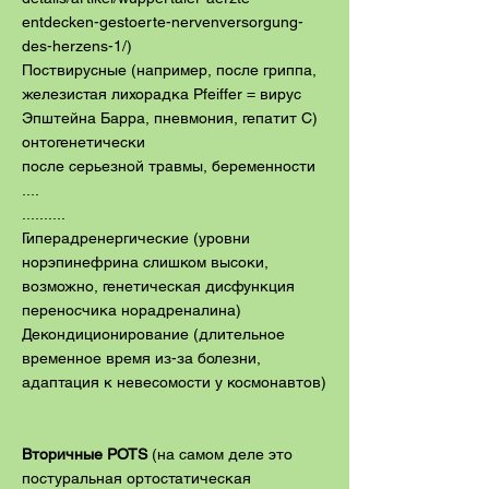
entdecken-gestoerte-nervenversorgung-
des-herzens-1/)
Поствирусные (например, после гриппа,
железистая лихорадка Pfeiffer = вирус
Эпштейна Барра, пневмония, гепатит C)
онтогенетически
после серьезной травмы, беременности
....
..........
Гиперадренергические (уровни
норэпинефрина слишком высоки,
возможно, генетическая дисфункция
переносчика норадреналина)
Декондиционирование (длительное
временное время из-за болезни,
адаптация к невесомости у космонавтов)
Вторичные POTS
(на самом деле это
постуральная ортостатическая