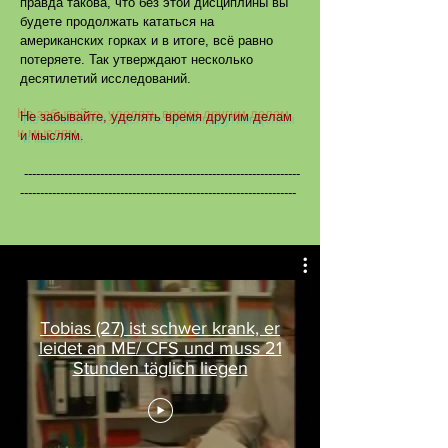
правда такова, что без этой дисциплины вы
будете продолжать кататься на
американских горках и в итоге, всё равно
потеряете. Так утверждают несколько
десятилетий исследований.
Не забывайте, уделять время другим делам
и мыслям.
---------------------------------------------------------------------
---------------------------------------------------------------------
Tobias (27) ist schwer krank, er
leidet an ME/ CFS und muss 21
Stunden täglich liegen