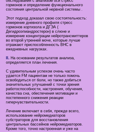
обследования с анализом оси стресс
гормонов и определение функционального
состояния центральной нервной системы .
Этот подход доказал свою состоятельность:
измерение дневного профиля стресс
гормонов кортизола и ДГЭА (
Дегидроэпиандростерон) в слюне и
измерение концентрации нейротрансмиттеров
во второй утренней моче, которые лучше
отражают приспособленность ВНС в
ежедневных нагрузках.
II.
На основании результатов анализа,
определяется план лечения.
С удивительным успехом очень часто
удается FM пациентам не только помочь
освободиться от боли, но также добиться
значительных улучшений с точки зрения
работоспособности, настроения, обучения,
качества сна, обеспечения мотивации и
постепенного снижения реакции
гиперчувствительности.
Лечение включает в себя, прежде всего,
использование нейромедиаторов
субстраторов для восстановления
центральных бассейнов нейромедиаторов.
Кроме того, точно настроенная и уже на