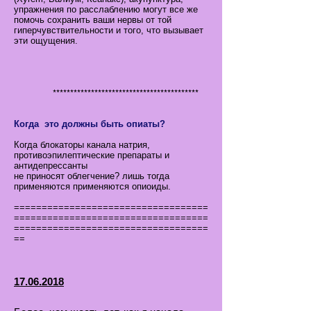
упражнения по расслаблению могут все же
помочь сохранить ваши нервы от той
гиперчувствительности и того, что вызывает
эти ощущения.
******************************************
Когда это должны быть опиаты?
Когда блокаторы канала натрия,
противоэпилептические препараты и
антидепрессанты
не приносят облегчение? лишь тогда
применяются применяются опиоиды.
===================================
===================================
===================================
==
17.06.2018