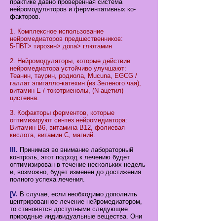
практике давно проверенная система
нейромодуляторов и ферментативных ко-
факторов.
1. Комплексное использование
нейромедиаторов предшественников:
5-ПВТ> тирозин> допа> глютамин
2. Нейромодуляторы, которые действие
нейромедиатора устойчиво улучшают:
Теанин, таурин, родиола, Mucuna, EGCG /
галлат эпигалло-катехин (из Зеленого чая),
витамин Е / токотриенолы, (N-ацетил)
цистеина.
3. Кофакторы ферментов, которые
оптимизируют синтез нейромедиатора:
Витамин B6, витамина B12, фолиевая
кислота, витамин С, магний.
III.
Принимая во внимание лабораторный
контроль, этот подход к лечению будет
оптимизирован в течение нескольких недель
и, возможно, будет изменен до достижения
полного успеха лечения.
[V.
В случае, если необходимо дополнить
центрированное лечение нейромедиатором,
то становятся доступными следующие
природные индивидуальные вещества. Они