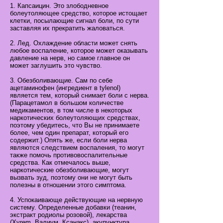
1. Капсаицин. Это злободневное
болеутоляющее средство, которое истощает
клетки, посылающие сигнал боли, по сути
заставляя их прекратить жаловаться.
2. Лед. Охлаждение области может снять
любое воспаление, которое может оказывать
давление на нерв, но самое главное он
может заглушить это чувство.
3. Обезболивающие. Сам по себе
ацетаминофен (ингредиент в tylenol)
является тем, который снимает боли с нерва.
(Парацетамол в большом количестве
медикаментов, в том числе в некоторых
наркотических болеутоляющих средствах,
поэтому убедитесь, что Вы не принимаете
более, чем один препарат, который его
содержит.) Опять же, если боли нерва
являются следствием воспаления, то могут
также помочь противовоспалительные
средства. Как отмечалось выше,
наркотические обезболивающие, могут
вызвать зуд, поэтому они не могут быть
полезны в отношении этого симптома.
4. Успокаивающе действующие на нервную
систему. Определенные добавки (теанин,
экстракт родиолы розовой), лекарства
(Xyrem, Валиум, Ксанакс), акупунктура,