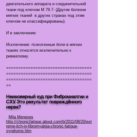
двигательного аппарата и соединительной
ткани под ключом М 79.7- (Другие болезни
мягких тканей в других странах под этим
ключом не классифицированы).
И в заключение:
Исключение: психогенные боли в мягких
тканях относятся исключительно к
ревматизму.
===================================
===================================
===================================
==
Неимоверный зуд при Фибромиалгии и
СХУ. Это результат повреждённого
нерва?
Mila Meneses
http://chronicfatigue.about.com/b/2011/08/20/ext
reme-itch-in-fibromyalgia-chronic-fatigue-
syndrome.htm