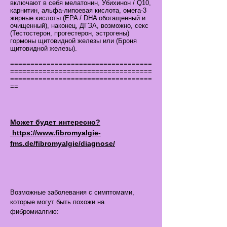
включают в себя мелатонин, Убихинон / Q10,
карнитин, альфа-липоевая кислота, омега-3
жирные кислоты (EPA / DHA обогащенный и
очищенный), наконец, ДГЭА, возможно, секс
(Тестостерон, прогестерон, эстрогены)
гормоны щитовидной железы или (Броня
щитовидной железы).
===================================
===================================
===================================
==
Может будет интересно?
https://www.fibromyalgie-
fms.de/fibromyalgie/diagnose/
Возможные заболевания с симптомами,
которые могут быть похожи на
фибромиалгию: