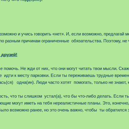
возможно и учись говорить «нет». И, если возможно, предлагай
 по разным причинам ограниченные обязательства. Поэтому, не
 друзей!
е помочь. Не жди от них, что они могут читать твои мысли. Ска
бе идти к месту парковки. Если ты переживаешь трудные времена
сь(ся) одна(ин). Люди часто хотят помогать, только не знают, к
ть, что ты слишком устал(а), что бы что-либо делать. Если ты
ющие могут иметь на тебя нереалистичные планы. Это, конечно,
было возможно ранее, но это очень важно, чтобы ты обратился 