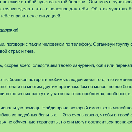
ют похожие с тобой чувства к этой болезни. Они могут чувство
остоянии сделать что-то полезное для тебя. Об этих чувствах бу
 тебе справиться с ситуацией.
ддержки!
, поговори с таким человеком по телефону. Организуй группу 
ой страх и гнев.
, скорее всего, следствием твоего изнурения, боли или перена
то ты боишься потерять любимых людей из-за того, что измени
го тела и по многим другим причинам. Тем не менее, не все 
инство из них растут и учатся на этих проблемах, особенно, в
ональную помощь. Найди врача, который имеет хоть малейшее
ибудь из подобных больных. Это очень важно, чтобы в твоей 
зья не обученные терапевты, но они могут согласиться познак