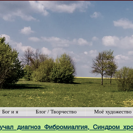
Бог и я
Блог / Творчество
Моё художество
вучал диагноз Фибромиалгия,
Синдром хро