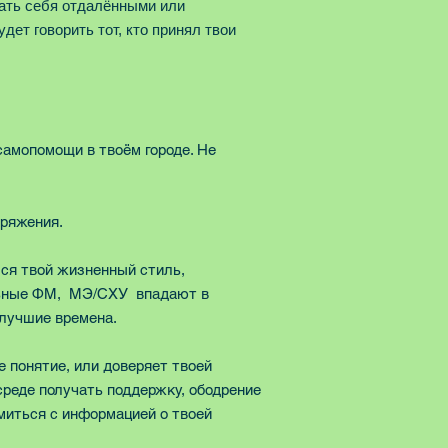
вать себя отдалёнными или
дет говорить тот, кто принял твои
самопомощи в твоём городе. Не
пряжения.
лся твой жизненный стиль,
больные ФМ, МЭ/СХУ впадают в
 лучшие времена.
 понятие, или доверяет твоей
среде получать поддержку, ободрение
омиться с информацией о твоей