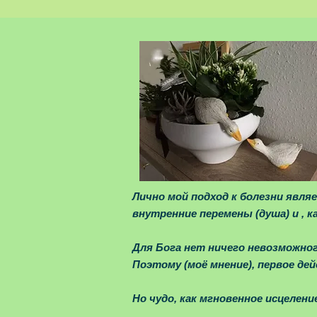
Дорогой друг, двадц
верою и правдою пр
Бывало время, когда
и этого было достато
Лично мой подход к болезни явля
внутренние перемены (душа) и , к
Для Бога нет ничего невозможног
Поэтому (моё мнение), первое дей
Но чудо, как мгновенное исцелени