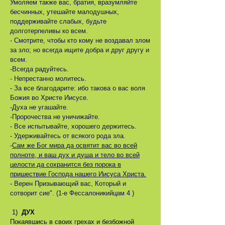
Умоляем также вас, братия, вразумляйте
бесчинных, утешайте малодушных,
поддерживайте слабых, будьте
долготерпеливы ко всем.
- Смотрите, чтобы кто кому не воздавал злом
за зло; но всегда ищите добра и друг другу и
всем.
-Всегда радуйтесь.
- Непрестанно молитесь.
- За все благодарите: ибо такова о вас воля
Божия во Христе Иисусе.
-Духа не угашайте.
-Пророчества не уничижайте.
- Все испытывайте, хорошего держитесь.
- Удерживайтесь от всякого рода зла.
-
Сам же Бог мира да освятит вас во всей
полноте, и ваш дух и душа и тело во всей
целости да сохранится без порока в
пришествие Господа нашего Иисуса Христа.
- Верен Призывающий вас, Который и
сотворит сие". (1-е Фессалоникийцам 4 )
1)
ДУХ
Покаявшись в своих грехах и безбожной