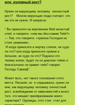
или духовный рост?
Нужен ли верующему человеку личностный
рост? Многие верующие люди считают, что
им это не нужно. И напрасно:
" Вы приносите на жертвенник Мой нечистый
хлеб, и говорите: «чем мы бесславим Тебя?»
— Тем, что говорите: «трапеза Господня не
стоит уважения».
И когда приносите в жертву слепое, не худо
ли это? или когда приносите хромое и
больное, не худо ли это? Поднеси это
твоему князю; будет ли он доволен тобою и
благосклонно ли примет тебя? говорит
Господь Саваоф".
Может быть, нет такого толкования этого
места Писания, но я спрашивала, нужен ли
мне, как верующему человеку личностный
рост, освобождение от зависимостей и всего
того, что мешает преобразованию моего
характера? Однажды, этот стих стал для
меня ответом.